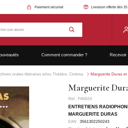
Paiement sécurisé
Livraison offerte dès 35
ouveautés
Comment commander ?
Recevoir 
chives orales littéraires et/ou Théâtre, Cinéma
Marguerite Duras et 
Marguerite Duras
Ref.: FA5024
ENTRETIENS RADIOPHONI
MARGUERITE DURAS
EAN :
3561302250243