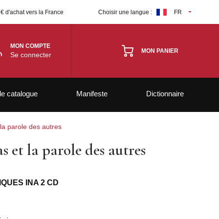
 € d'achat vers la France
Choisir une langue :
FR
MON COMPTE
MON PANIER
Se connecter
le catalogue
Manifeste
Dictionnaire
la parole des autres
 et la parole des autres
QUES INA 2 CD