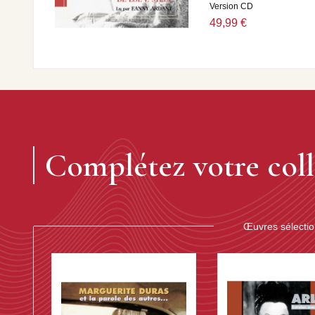
Version CD
49,99 €
Complétez votre coll
Œuvres sélecti