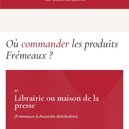
Où
commander
les produits
Frémeaux ?
en
Librairie ou maison de la
presse
(Frémeaux & Associés distribution)