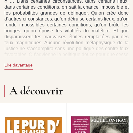
« … Dans certaines circonstances, dans certains lieux,
dans certaines conditions, on sait la chance impossible et
les probabilités grandes de délinquer. Qu’on crée donc
d’autres circonstances, qu’on détruise certains lieux, qu’on
rende impossibles certaines conditions, qu’on brûle les
bouges, qu’on épuise les vitalités du maléfice. Et que
disparaissent les mauvaises étoiles remplacées par des
feux magnifiques. Aucune révolution métaphysique de la
justice ne s’accomplira sans une politique des contre-feux
favorables. Qu’advienne la politique douce pour que cesse
la morale cruelle. »
Lire davantage
Michel Onfray
CD1 - 1. Présentation 4’24, 2. Introduction 4’44, 3.
L’épistème chrétienne 5’00, 4. La généalogie de la loi est
une question politique 5’00, 5. Théorie du contrat 4’01, 6.
A découvrir
Renoncement à soi 4’58, 7. Une logique sacrificielle 4’28,
8. Une vengeance légale 4’33, 9. La souffrance est
rédemptrice 3’58, 10. La fiction du libre arbitre 4’27, 11.
Entendre « l’innocence du devenir » 5’03, 12. La pensée
panoptique 5’07, 13. Se situer « Par-delà le bien et le mal
» 4’52, 14. Agir sur les choses 5’29, 15. Réhabiliter des
vertus politiques 5’16, 16. Promouvoir une politique de la
chance 3’08