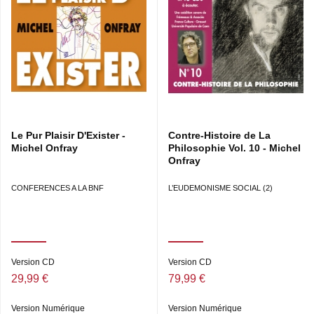
CD2 - Questions des auditeurs de la conférence : 1.
Première question 9’59, 2. Deuxième question (1) 4’20, 3.
Deuxième question (2) 5’36, 4. Deuxième question (3)
6’50, 5. Troisième question 8’11, 6. Quatrième question
3’42, 7. Cinquième question 1’47
Droits : Frémeaux & Associés - La Librairie sonore
(philosophie, livre audio, cours en direct, conférence
enregistrée...).
Le Pur Plaisir D'Exister -
Contre-Histoire de La
Michel Onfray
Philosophie Vol. 10 - Michel
Onfray
CONFERENCES A LA BNF
L’EUDEMONISME SOCIAL (2)
Version CD
Version CD
29,99 €
79,99 €
Version Numérique
Version Numérique