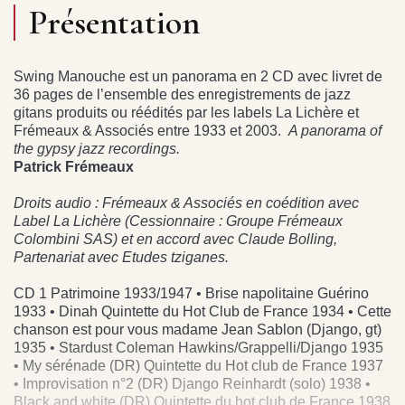
Présentation
Swing Manouche est un panorama en 2 CD avec livret de
36 pages de l’ensemble des enregistrements de jazz
gitans produits ou réédités par les labels La Lichère et
Frémeaux & Associés entre 1933 et 2003.
A panorama of
the gypsy jazz recordings.
Patrick Frémeaux
Droits audio : Frémeaux & Associés en coédition avec
Label La Lichère (Cessionnaire : Groupe Frémeaux
Colombini SAS) et en accord avec Claude Bolling,
Partenariat avec Etudes tziganes.
CD 1 Patrimoine 1933/1947 • Brise napolitaine Guérino
1933 • Dinah Quintette du Hot Club de France 1934 • Cette
chanson est pour vous madame Jean Sablon (Django, gt)
1935 • Stardust Coleman Hawkins/Grappelli/Django 1935
• My sérénade (DR) Quintette du Hot club de France 1937
• Improvisation n°2 (DR) Django Reinhardt (solo) 1938 •
Black and white (DR) Quintette du hot club de France 1938