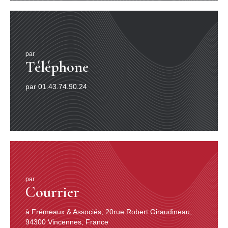
d’études et d’articles et ces mêmes revues lui
consacrent maintenant des numéros spéciaux. Les sites
internet consacrés à Django sont légion.
par
Dans son livre sur Django, Patrick Williams avance
Téléphone
quelques facteurs pour expliquer ce mouvement général
de reconnaissance :
par 01.43.74.90.24
1/ L’évolution du jazz semblant se ralentir, de plus en
plus de musiciens choisissent d’interroger des formes
appartenant à l’histoire. Le Quintette du Hot Club de
France suscite des vocations ; de plus en plus
nombreux sont les jeunes musiciens non tsiganes
attirés par cette musique et qui s’y consacrent.
2/ “L’effet Paris-Musette” ; Début des années 90, Patrick
Tandin, directeur du label La Lichère, confie aux
guitaristes Didi Duprat et Didier Roussin, hélas disparus
aujourd’hui, la réalisation de plusieurs disques (trois
par
Courrier
paraîtront) avec la crème des accordéonistes pour
rendre hommage aux pionniers de l’accordéon swing ;
le succès de ces disques sera un élément non
à Frémeaux & Associés, 20rue Robert Giraudineau,
négligeable dans le retour en force du swing musette et
94300 Vincennes, France