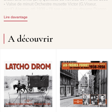
• Valse de minuit Orchestre musette Victor (G.Viseur,
acc/O.Aleman, gt) 1939 • I’ll see you in my dreams Django
Reinhardt en trio 1939 • Nuages (DR) Quintette du HCF
Lire davantage
avec H.Rostaing 1940 • Swing 39 Gus Viseur 1941 •
Passion Tony Muréna 1942 • Man of mine Oscar Aleman
1942 • Maria Tony Muréna 1942 • Douce ambiance (DR)
Quintette du HCF 1943 • Artillerie lourde (DR) Django’s
A découvrir
music (big band) 1944 • Danse norvégienne Quintette du
HCF 1947 • Belleville (DR) Quintette du HCF 1947 - CD 2
Héritage 1989/2003 • Paris-musette Jo Privat • La belle et
le manouche Les Primitifs du futur • Jeannette
Escoudé/Capon • Mari Okay Temiz • Tears Galliano/Capon
• La supplique Rodolphe Raffalli • Flambée montalbanaise
Varis/Minvieille • A Matelot Didier Roussin • Panique
Azzolla/Galliano • La bande des trois Boulou et Elios Ferré
• Un swing à deux Annie Papin • Mr Grappelli Mlle Swing •
La roulotte Louis Corchia • Roses de Picardie Rodolphe
Raffalli/Christian Escoudé • Nany Jean Corti • De partout
et d’ailleurs Claude Bolling/Stéphane Grappelli • Rue de la
Chine Marcel Azzolla/Didi Duprat • Passez la monnaie Les
Primitifs du futur.