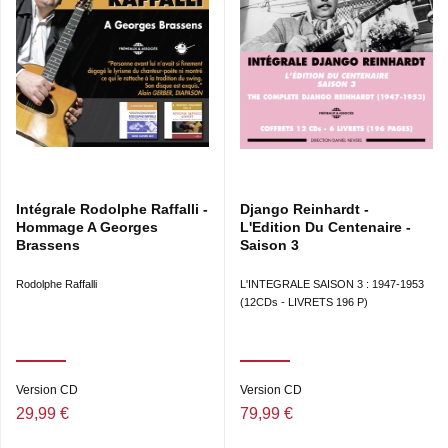
Azzolla/Galliano • La bande des trois Boulou et Elios Ferré
• Un swing à deux Annie Papin • Mr Grappelli Mlle Swing •
La roulotte Louis Corchia • Roses de Picardie Rodolphe
Raffalli/Christian Escoudé • Nany Jean Corti • De partout
et d’ailleurs Claude Bolling/Stéphane Grappelli • Rue de la
Chine Marcel Azzolla/Didi Duprat • Passez la monnaie Les
Primitifs du futur.
Intégrale Rodolphe Raffalli -
Django Reinhardt -
Hommage A Georges
L'Edition Du Centenaire -
Brassens
Saison 3
Rodolphe Raffalli
L'INTEGRALE SAISON 3 : 1947-1953
(12CDs - LIVRETS 196 P)
Version CD
Version CD
29,99 €
79,99 €