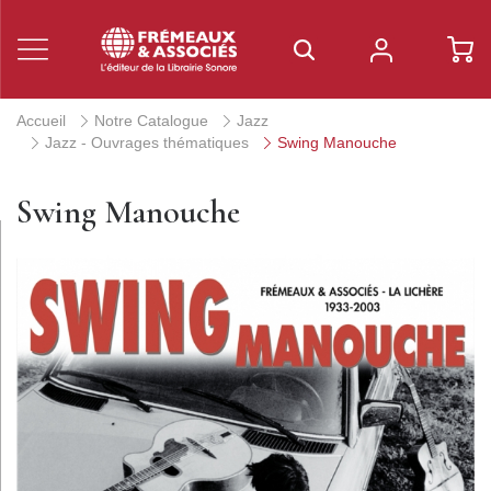
Accueil
Notre Catalogue
Jazz
Jazz - Ouvrages thématiques
Swing Manouche
Swing Manouche