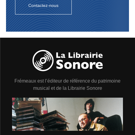
d’inspiration (cf. son solo à la Fapy Lafertin sur O
Contactez-nous
Grande Amor, par exemple).
Ici, pas d’esbroufe ni de bavardage, mais des notes qui
ont un sens et racontent une histoire. Sérénité, finesse,
sensibilité et musicalité sont les maîtres mots de ce
quintette parfaitement équilibré qui laisse la musique
respirer et où chacun a de la place pour s’exprimer.
Ne se contentant pas d’assurer la rythmique, Laurent
Vanhée par exemple se fait aussi soliste (cf. son jeu à
l’archet et son chorus sur Carinhoso et ses interventions
sur Sambou Sambou de João Donato ou Só Danço
Samba de Tom Jobim). Sur l’interprétation d’Insensatez,
renouvelée par la pulsion swinguante de la pompe,
c’est Eric Fournier qui se fend d’un chorus aux petits
Frémeaux est l’éditeur de référence du patrimoine
oignons.
musical et de la Librairie Sonore
Ajoutez à cela un vrai son d’ensemble, une mise en
place impeccable et des idées d’arrangement originales
(sur le bluesy Triste de Jobim, le melodica du multi-
instrumentiste surdoué Stan Laferrière, qui signe aussi
le chorus de guitare sur Sambou Sambou, le chorus
sifflé par Christophe Davot sur Fim do Sonho de João
Donato ou l’accélération de tempo judicieuse sur
Samba de Verão) et vous obtenez un cocktail haut de