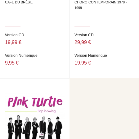
PIERRE-LOUIS CAS (CLARINETTE) • CHRISTOPHE
CAFÉ DU BRÉSIL
CHORO CONTEMPORAIN 1978 -
DAVOT (LEAD GUITAR, SOLO SIFFLÉ) • STAN
1999
LAFERRIÈRE (GUITARE RYTHMIQUE, MÉLODICA,
SOLO GUITARE) • ÉRIC FOURNIER (GUITARE
RYTHMIQUE, SOLO GUITARE) • LAURENT VANHÉE
(CONTREBASSE) • SPÉCIAL GUEST : HÉLÈNE ARGO
Version CD
Version CD
(CHANT).
19,99 €
29,99 €
DIRECTION ARTISTIQUE : CHRISTOPHE DAVOT
Version Numérique
Version Numérique
9,95 €
19,95 €