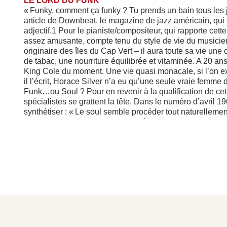
LE LORD DU FUNK
« Funky, comment ça funky ? Tu prends un bain tous les jo
article de Downbeat, le magazine de jazz américain, qui vie
adjectif.1 Pour le pianiste/compositeur, qui rapporte cet
assez amusante, compte tenu du style de vie du musicien. 
originaire des îles du Cap Vert – il aura toute sa vie une
de tabac, une nourriture équilibrée et vitaminée. A 20 ans
King Cole du moment. Une vie quasi monacale, si l’on ex
il l’écrit, Horace Silver n’a eu qu’une seule vraie femme
Funk…ou Soul ? Pour en revenir à la qualification de cett
spécialistes se grattent la tête. Dans le numéro d’avril
synthétiser : « Le soul semble procéder tout naturellemen
funky. Les jazzmen ont tendance à substituer le terme « s
suggérant une idée de puanteur. »
Donc, en ce mois de février 1959, on en est bien encore a
rapporté dans Jazz Hot du même mois : « Tout ce qu’il fau
la seule chose qui compte. Et en tant que bonhomme, tou
Hygiène du corps et de l’âme, le prêcheur tient bien en m
Ce 14 février 1959, c’est la Saint Valentin… Fidel Castro
intégré est créé par Texas Instruments, et Elvis Presley,
passer sa prochaine permission à Paris, avec visite des 
Horace Silver et ses musiciens débarquent ce samedi 1
tournée européenne, dotée d’un planning pas trop lourd : 