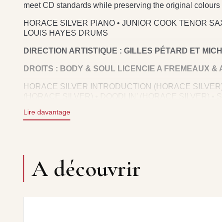
meet CD standards while preserving the original colours 
HORACE SILVER PIANO • JUNIOR COOK TENOR SAX
LOUIS HAYES DRUMS
DIRECTION ARTISTIQUE : GILLES PÉTARD ET MICH
DROITS : BODY & SOUL
LICENCIE A FREMEAUX & 
HORACE SILVER INTRODUCTION (HORACE SILVER)
(HORACE SILVER) • DOODLIN’ (HORACE SILVER) •
(HORACE SILVER).
Lire davantage
A découvrir