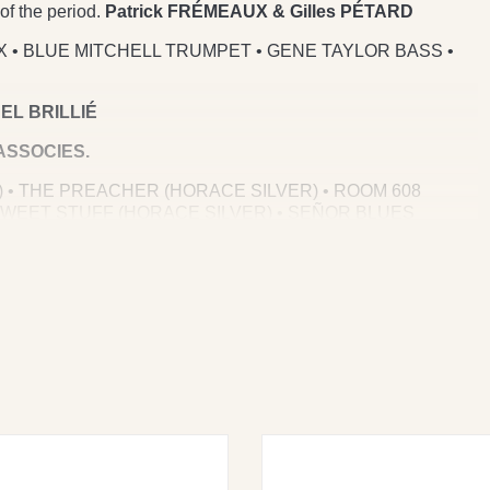
of the period.
Patrick FRÉMEAUX & Gilles PÉTARD
 • BLUE MITCHELL TRUMPET • GENE TAYLOR BASS •
EL BRILLIÉ
ASSOCIES.
 • THE PREACHER (HORACE SILVER) • ROOM 608
 SWEET STUFF (HORACE SILVER) • SEÑOR BLUES