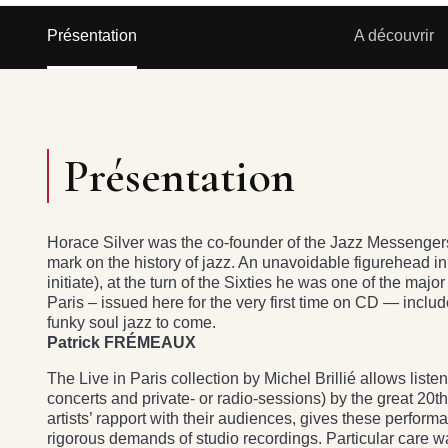
Présentation
A découvrir
Présentation
Horace Silver was the co-founder of the Jazz Messengers 
mark on the history of jazz. An unavoidable figurehead i
initiate), at the turn of the Sixties he was one of the major
Paris – issued here for the very first time on CD — includ
funky soul jazz to come.
Patrick FRÉMEAUX
The Live in Paris collection by Michel Brillié allows lis
concerts and private- or radio-sessions) by the great 20th 
artists’ rapport with their audiences, gives these perform
rigorous demands of studio recordings. Particular care w