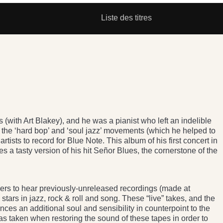
Liste des titres
(with Art Blakey), and he was a pianist who left an indelible
n the ‘hard bop’ and ‘soul jazz’ movements (which he helped to
 artists to record for Blue Note. This album of his first concert in
es a tasty version of his hit Señor Blues, the cornerstone of the
teners to hear previously-unreleased recordings (made at
stars in jazz, rock & roll and song. These “live” takes, and the
ances an additional soul and sensibility in counterpoint to the
as taken when restoring the sound of these tapes in order to