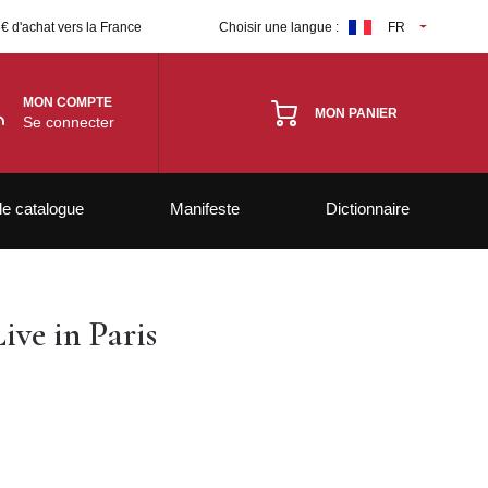
 € d'achat vers la France
Choisir une langue :
FR
MON COMPTE
MON PANIER
Se connecter
le catalogue
Manifeste
Dictionnaire
ive in Paris