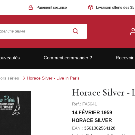
Paiement sécurisé
Livraison offerte dès 35
ouveautés
Comment commander ?
Recevoir 
ors séries
Horace Silver - Live in Paris
Horace Silver - L
Ref.: FA5641
14 FÉVRIER 1959
HORACE SILVER
EAN :
3561302564128