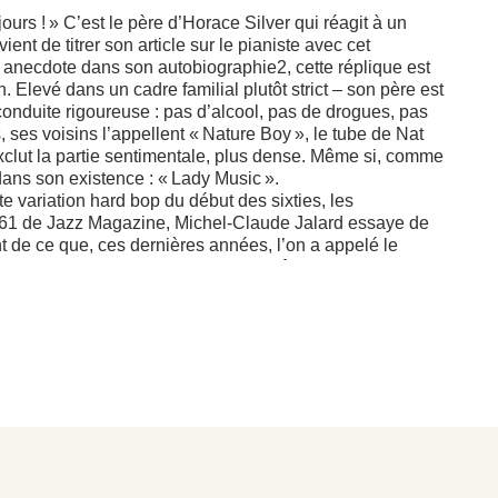
urs ! » C’est le père d’Horace Silver qui réagit à un
nt de titrer son article sur le pianiste avec cet
te anecdote dans son autobiographie2, cette réplique est
Elevé dans un cadre familial plutôt strict – son père est
 conduite rigoureuse : pas d’alcool, pas de drogues, pas
, ses voisins l’appellent « Nature Boy », le tube de Nat
clut la partie sentimentale, plus dense. Même si, comme
 dans son existence : « Lady Music ».
e variation hard bop du début des sixties, les
 1961 de Jazz Magazine, Michel-Claude Jalard essaye de
t de ce que, ces dernières années, l’on a appelé le
oul » au terme « funky » adjectif extrêmement trivial
u… funk. Alors, soul, funk : à Horace le dernier mot,
t à un musicien c’est du soul (traduisez du funk). C’est
t ce que je lui demande, c’est d’être bien lavé… »
ain ses ouailles.
 va devenir premier ministre de Cuba, le premier circuit
 trouffion pour l’Oncle Sam en Allemagne, se prépare à
girls du Lido…
4 sous une douce météo parisienne. C’est sa première
le 14 à Paris, le 23 à Marseille, le 24 à Lyon, avec une