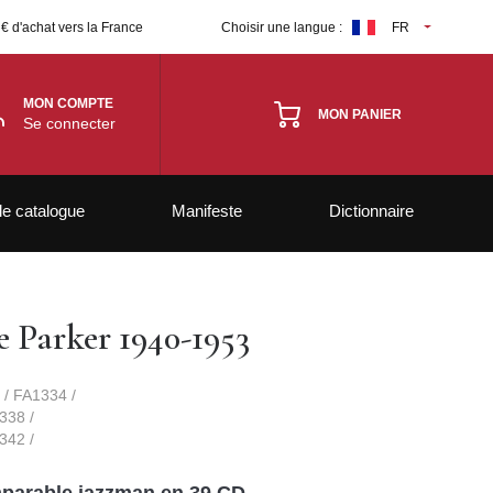
 € d'achat vers la France
Choisir une langue :
FR
MON COMPTE
MON PANIER
Se connecter
le catalogue
Manifeste
Dictionnaire
e Parker 1940-1953
 / FA1334 /
338 /
342 /