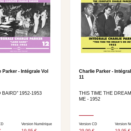
e Parker - Intégrale Vol
Charlie Parker - Intégra
11
D BAIRD” 1952-1953
THIS TIME THE DREAM
ME - 1952
CD
Version Numérique
Version CD
Version 
€
19,95 €
29,99 €
19,95 €