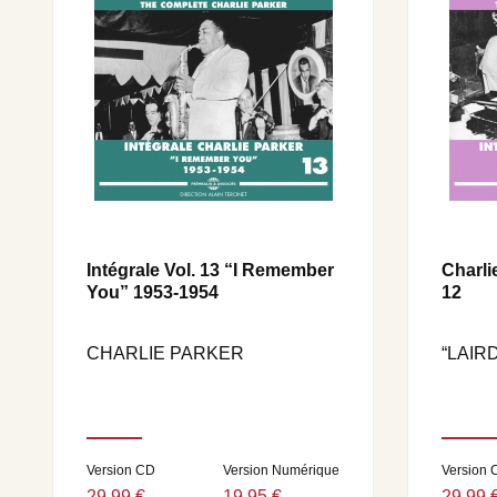
Intégrale Vol. 13 “I Remember
Charli
You” 1953-1954
12
CHARLIE PARKER
“LAIR
Version CD
Version Numérique
Version 
29,99 €
19,95 €
29,99 