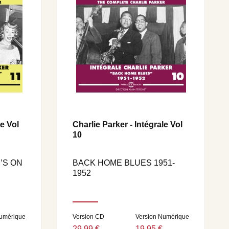
le Vol
Charlie Parker - Intégrale Vol
10
’S ON
BACK HOME BLUES 1951-
1952
Numérique
Version CD
Version Numérique
29,99 €
19,95 €