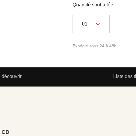
Quantité souhaitée :
Expédié sous 24 à 48h
 découvrir
Liste des t
9 CD