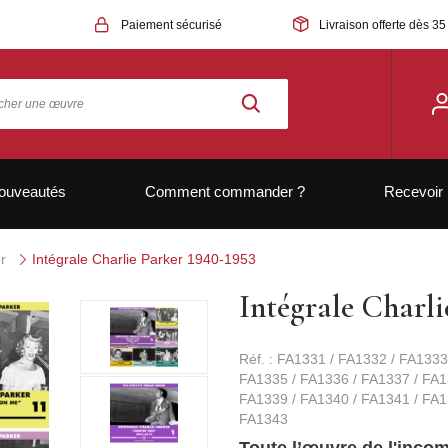
Paiement sécurisé
Livraison offerte dès 35
ouveautés
Comment commander ?
Recevoir 
r
Intégrale Charlie Parker 1940-1953
Intégrale Charli
Réf. : FA1331 / FA1332 / FA1333
FA1335 / FA1336 / FA1337 / FA1
FA1339 / FA1340 / FA1341 / FA1
FA1343