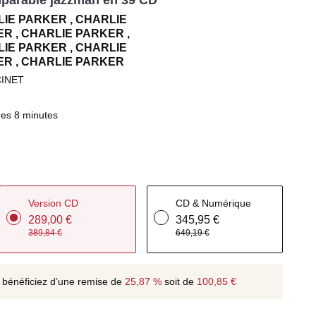
mparable jazzman en 39 CD
IE PARKER , CHARLIE
R , CHARLIE PARKER ,
IE PARKER , CHARLIE
ER , CHARLIE PARKER
CINET
es 8 minutes
Version CD
CD & Numérique
289,00 €
345,95 €
389,84 €
649,19 €
 bénéficiez d’une remise de
25,87 %
soit de
100,85 €