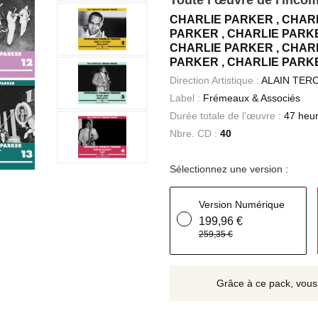
Toute l’œuvre de l'inco
CHARLIE PARKER , CHARL
PARKER , CHARLIE PARKE
CHARLIE PARKER , CHARL
PARKER , CHARLIE PARK
Direction Artistique :
ALAIN TER
Label :
Frémeaux & Associés
Durée totale de l'œuvre :
47 heur
Nbre. CD :
40
Sélectionnez une version :
Version Numérique
199,96 €
259,35 €
Grâce à ce pack, vous