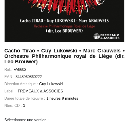
Cacho Tirao • Guy Lukowski • Marc Grauwels •
Orchestre Philharmonique royal de Liège (dir.
Leo Brouwer)
Ref.:
FA8602
EAN :
3448960860222
Direction Artistique :
Guy Lukowski
Label :
FREMEAUX & ASSOCIES
Durée totale de l'œuvre :
1 heures 9 minutes
Nbre. CD :
1
Sélectionnez une version :