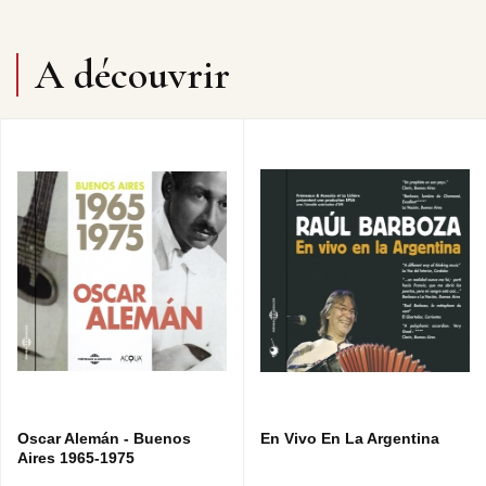
CACHO TIRAO, GUITARE - ORCHESTRE ROYAL
PHILHARMONIQUE DE LIÈGE, DIR. LEO BROUWER)
- HOMMAGE À LIÈGE : INTRODUCTION • MILONGA •
A découvrir
TANGO (ASTOR PIAZZOLLA, BANDONEON - CACHO
TIRAO, GUITARE - ORCHESTRE ROYAL
PHILHARMONIQUE DE LIÈGE, DIR. LEO BROUWER)
- LA MUERTE DEL ANGEL (LEO BROUWER, GUITARE)
- HISTOIRE DU TANGO : BORDEL 1900 • CAFÉ 1930 •
NIGHT-CLUB 1960 • CONCERT 1990 (GUY LUKOWSKI,
GUITARE - MARC GRAUWELS, FLÛTE)
- CONCIERTANGO DE BUENOS AIRES :
INTRODUCTION • MILONGA • TANGO (CACHO TIRAO,
GUITARE - ORCHESTRE PHILHARMONIQUE ROYAL
DE LIÈGE - DIR. LEO BROUWER).
Oscar Alemán - Buenos
En Vivo En La Argentina
Aires 1965-1975