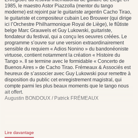
1985, le maestro Astor Piazzolla (mentor du tango
moderne) est rejoint par le guitariste argentin Cacho Tirao,
le guitariste et compositeur cubain Leo Brouwer (qui dirige
ici l’Orchestre Philharmonique Royal de Liège), le flûtiste
belge Marc Grauwels et Guy Lukowski, guitariste,
fondateur du festival, qui a conçu les oeuvres créées. Le
programme s’ouvre sur une version extraordinairement
sensible du requiem « Adios Nonino » du bandonéoniste
virtuose, contient notamment la création « Histoire du
Tango ». Il se termine avec le formidable « Concerto de
Buenos Aires » de Cacho Tirao. Frémeaux & Associés est
heureux de s’associer avec Guy Lukowski pour remettre à
disposition du public cet enregistrement magistral, qui
compte parmi les plus beaux moments que le tango nous
ait offert.
Augustin BONDOUX / Patrick FRÉMEAUX
Tracklist:
- ADIOS NONINO (ASTOR PIAZZOLLA, BANDONEON -
Lire davantage