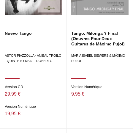
- Conciertango de Buenos Aires (live, création
mondiale)
10 •
Introduction 6’35
11 •
Milonga 6’11
Nuevo Tango
Tango, Milonga Y Final
(Oeuvres Pour Deux
12 •
Tango 7’28
Guitares de Máximo Pujol)
Cacho Tirao, guitare - Orchestre Philharmonique Royal
de Liège - dir. Leo Brouwer
ASTOR PIAZZOLLA - ANIBAL TROILO
MARÍA ISABEL SIEWERS & MÁXIMO
- QUINTETO REAL - ROBERTO...
PUJOL
Durée totale 69’27
Enregistré à Liège en mars 1985 au Festival
international de guitare (dir. Guy Lukowski)
Version CD
Version Numérique
29,99 €
9,95 €
Production : Artop/Guy Lukowski
Version Numérique
Prise de son : Charles Marique, Gilbert Steurbaut
19,95 €
Mastering : Philippe de Magnée
Artwork : Philippe Gielen