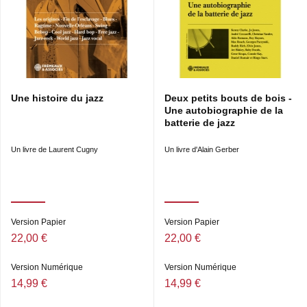
* De la West Coast aux Arcs
* Le rêve, quelques déménagements et mes Érics
* Mes duos...
* Grand-père à 85 ans...
* Le Village Vangard, 2e édition
* Retour au Blue Note
* SACEM
Une histoire du jazz
Deux petits bouts de bois -
* Rééditions
Une autobiographie de la
* Mes pianistes et mon sourire...
batterie de jazz
* Lire, les Açores, Saint-Germain, quelques batteurs, trois
pianos
Un livre de Laurent Cugny
Un livre d'Alain Gerber
* Comment on devient « tourneur »
* Gilbert Rovère, Charles Bellonzi et... Claudia
* Mon service militaire et... Errol Garner
* Un jubilé... Roy Haynes... Vienne...
* Ma vie sur un tabouret
Version Papier
Version Papier
* Trente-six ans plus tôt
* Musiques pour l’image
22,00 €
22,00 €
* Carmen McRae
* Interviews et coda...
Version Numérique
Version Numérique
14,99 €
14,99 €