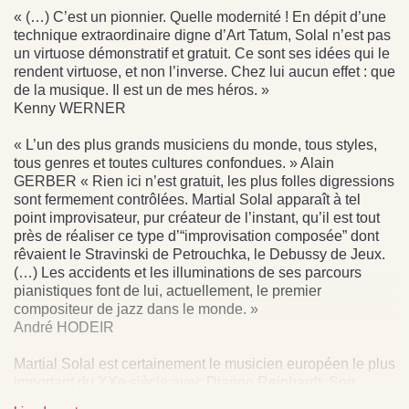
« (…) C’est un pionnier. Quelle modernité ! En dépit d’une
technique extraordinaire digne d’Art Tatum, Solal n’est pas
un virtuose démonstratif et gratuit. Ce sont ses idées qui le
rendent virtuose, et non l’inverse. Chez lui aucun effet : que
de la musique. Il est un de mes héros. »
Kenny WERNER
« L’un des plus grands musiciens du monde, tous styles,
tous genres et toutes cultures confondues. » Alain
GERBER « Rien ici n’est gratuit, les plus folles digressions
sont fermement contrôlées. Martial Solal apparaît à tel
point improvisateur, pur créateur de l’instant, qu’il est tout
près de réaliser ce type d’“improvisation composée” dont
rêvaient le Stravinski de Petrouchka, le Debussy de Jeux.
(…) Les accidents et les illuminations de ses parcours
pianistiques font de lui, actuellement, le premier
compositeur de jazz dans le monde. »
André HODEIR
Martial Solal est certainement le musicien européen le plus
important du XXe siècle avec Django Reinhardt. Son
oeuvre est celle d’un génial improvisateur mais aussi un