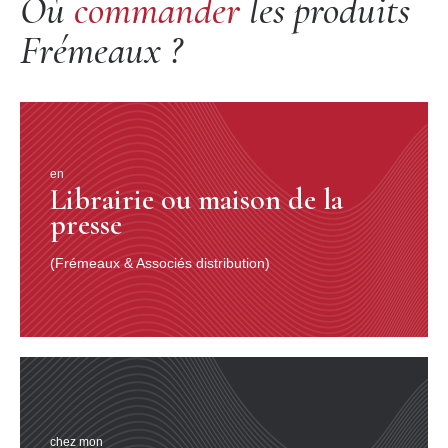
Où
commander
les produits
Frémeaux ?
en
Librairie ou maison de la
presse
(Frémeaux & Associés distribution)
chez mon