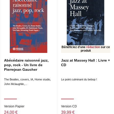
Bénéficiez d'une
réduction
sur ce
produit
Abécédaire raisonné jazz,
Jazz at Massey Hall : Livre +
pop, rock - Un livre de
CD
Pierrejean Gaucher
The Beatles, covers, IA, Home studio,
Le point culminant du bebop !
John Mclaughlin,...
Version Papier
Version CD
24,00 €
39,99 €