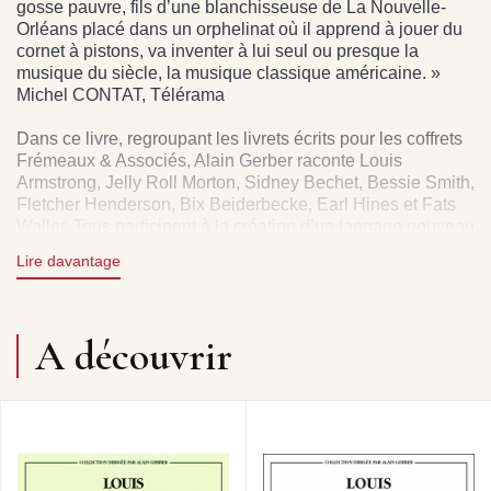
gosse pauvre, fils d’une blanchisseuse de La Nouvelle-
Orléans placé dans un orphelinat où il apprend à jouer du
cornet à pistons, va inventer à lui seul ou presque la
musique du siècle, la musique classique américaine. »
Michel CONTAT, Télérama
Dans ce livre, regroupant les livrets écrits pour les coffrets
Frémeaux & Associés, Alain Gerber raconte Louis
Armstrong, Jelly Roll Morton, Sidney Bechet, Bessie Smith,
Fletcher Henderson, Bix Beiderbecke, Earl Hines et Fats
Waller. Tous participent à la création d’un langage nouveau
: une musique libre, inventive, portée par l’improvisation et
Lire davantage
le swing. Une plongée au coeur du moment où,
véritablement, Dieu créa le jazz.
Patrick FRÉMEAUX
A découvrir
Alain Gerber a reçu le prix Goncourt de la nouvelle, mais
aussi le prix Interallié pour « Le verger du diable ». Critique
à Jazz Magazine et Diapason, producteur à France
Musique et France Culture, auteur d’une vingtaine de
biographies de grands jazzmen, Alain Gerber est le
directeur artistique de la collection « The Quintessence »
regroupant chez Frémeaux les 80 coffrets offrant une