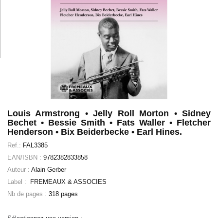
Louis Armstrong • Jelly Roll Morton • Sidney
Bechet • Bessie Smith • Fats Waller • Fletcher
Henderson • Bix Beiderbecke • Earl Hines.
Ref.:
FAL3385
EAN/ISBN :
9782382833858
Auteur :
Alain Gerber
Label :
FREMEAUX & ASSOCIES
Nb de pages :
318 pages