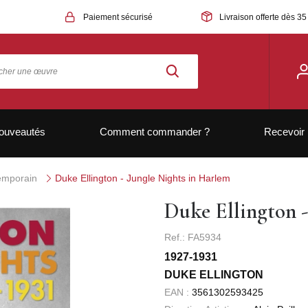
Paiement sécurisé
Livraison offerte dès 35
ouveautés
Comment commander ?
Recevoir 
temporain
Duke Ellington - Jungle Nights in Harlem
Duke Ellington 
Ref.: FA5934
1927-1931
DUKE ELLINGTON
EAN :
3561302593425