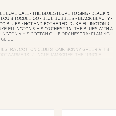
E LOVE CALL • THE BLUES I LOVE TO SING • BLACK &
. LOUIS TOODLE-OO • BLUE BUBBLES • BLACK BEAUTY •
NGO BLUES • HOT AND BOTHERED. DUKE ELLINGTON &
KE ELLINGTON & HIS ORCHESTRA : THE BLUES WITH A
ELLINGTON & HIS COTTON CLUB ORCHESTRA : FLAMING
 GLIDE.
CHESTRA : COTTON CLUB STOMP. SONNY GREER & HIS
FOOTWARMERS : JUNGLE JAMBOREE. THE JUNGLE
ON CLUB ORCHESTRA : HAUNTED NIGHTS • JAZZ LIPS.
BOND. THE JUNGLE BAND : WALL STREET WAIL.
 : DOUBLE CHECK STOMP. THE JUNGLE BAND :
ELLINGTON & HIS COTTON CLUB ORCHESTRA : JUNGLE
 ’EM AUNT TILLIE. DUKE ELLINGTON & HIS ORCHESTRA
EM FOOTWARMERS : SWEET CHARIOT. DUKE ELLINGTON
E JUNGLE.
BALDWIN