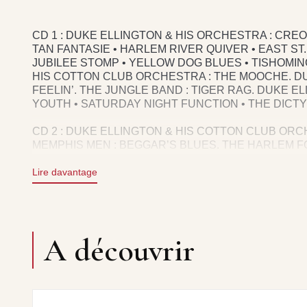
CD 1 : DUKE ELLINGTON & HIS ORCHESTRA : CREOL
TAN FANTASIE • HARLEM RIVER QUIVER • EAST ST
JUBILEE STOMP • YELLOW DOG BLUES • TISHOMI
HIS COTTON CLUB ORCHESTRA : THE MOOCHE. DU
FEELIN’. THE JUNGLE BAND : TIGER RAG. DUKE 
YOUTH • SATURDAY NIGHT FUNCTION • THE DICTY
CD 2 : DUKE ELLINGTON & HIS COTTON CLUB OR
MEMPHIS MEN : BEGGAR’S BLUES. THE HARLEM 
BAND : JOLLY WOG. DUKE ELLINGTON & HIS COTT
THE HARLEM FOOTWARMERS : BLUES OF THE VAGA
Lire davantage
DUKE ELLINGTON & HIS COTTON CLUB ORCHESTRA
DOUBLE CHECK STOMP • ACCORDION JOE. DUKE 
NIGHTS IN HARLEM • SWEET JAZZ O’MINE • SHOUT
: RING DEM BELLS • OLD MAN BLUES. THE HARL
A découvrir
& HIS COTTON CLUB ORCHESTRA : ECHOES OF TH
DIRECTION ARTISTIQUE : ALAIN PAILLER & TONY 