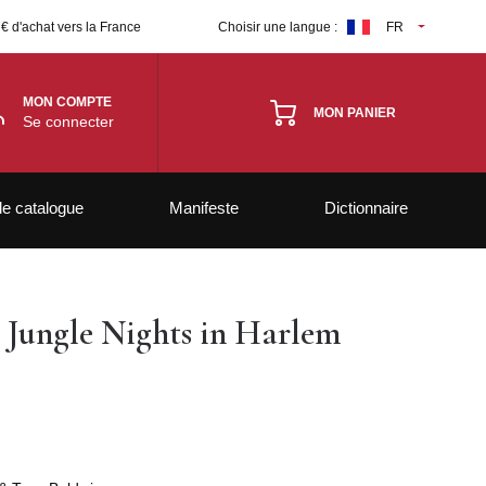
 € d'achat vers la France
Choisir une langue :
FR
MON COMPTE
MON PANIER
Se connecter
le catalogue
Manifeste
Dictionnaire
- Jungle Nights in Harlem