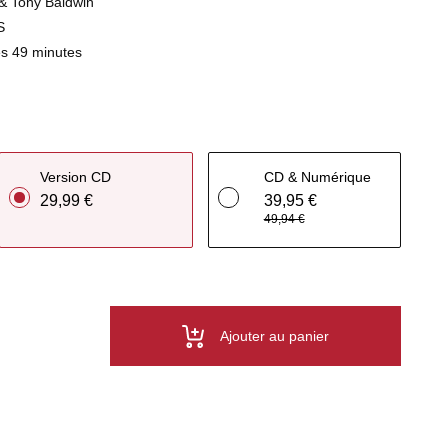
r & Tony Baldwin
S
s 49 minutes
Version CD
CD & Numérique
29,99 €
39,95 €
49,94 €
Ajouter au panier