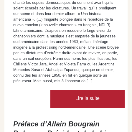
chanté les espoirs démocratiques du continent avant qu’ils
soient écrasés par les dictatures. Un travail qu’ils prodiguent
sur scène et dans leur dernier album, « Una historia
americana ». (...) fringante plongée dans le répertoire de la
nueva cancion (« nouvelle chanson » en français, NDLR)
latino-américaine. L’expression recouvre le large vivier de
chansonniers dont la musique s’est emparée de la jeunesse
sud-américaine dans les années 1960, mêlant l’héritage
indigène à la protest song nord-américaine. Une scène broyée
par les dictatures d’extrême droite avant de revivre, en partie,
dans un exil européen. Parmi ses noms les plus illustres, les
Chiliens Victor Jara, Angel et Violeta Parra ou les Argentins
Mercedes Sosa et Atahualpa Yupanqui, quoique ce dernier,
connu dès les années 1950, en fut en quelque sorte un
précurseur. Mais aussi, mis à l’honneur da [...]
Lire la suite
Préface d’Allain Bougrain