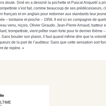
ans doute. Siné en a dessiné la pochette et Pascal Anquetil a pr
 trompettiste s’est fait, comme beaucoup de ses prédécesseurs,
n français et en anglais pour redonner aux standards leur jeuness
née – lointaine et proche – 1956. Il est ici en compagnie de que
eau venu, niçois, Olivier Giraudo. Jean-Pierre Arnaud, batteur 
lard, trompettiste, vient prêter main forte pour le dernier thème 
. Sans bouder son plaisir, il faut quand même dire que la volon
angueurs de la part de l’auditeur. Sans que cette sensation soi
nt de repère. »
ite
ULTIME