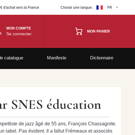
 € d'achat vers la France
Choisir une langue :
FR
MON COMPTE
MON PANIER
Se connecter
le catalogue
Manifeste
Dictionnaire
ar SNES éducation
rompettiste de jazz âgé de 55 ans, François Chassagnite.
’un label. Pas évident. Il a fallut Frémeaux et associés