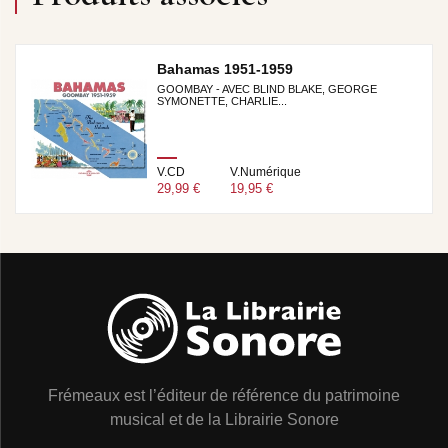
Bahamas 1951-1959
GOOMBAY - AVEC BLIND BLAKE, GEORGE
SYMONETTE, CHARLIE...
V.CD
V.Numérique
29,99 €
19,95 €
Frémeaux est l’éditeur de référence du patrimoine
musical et de la Librairie Sonore