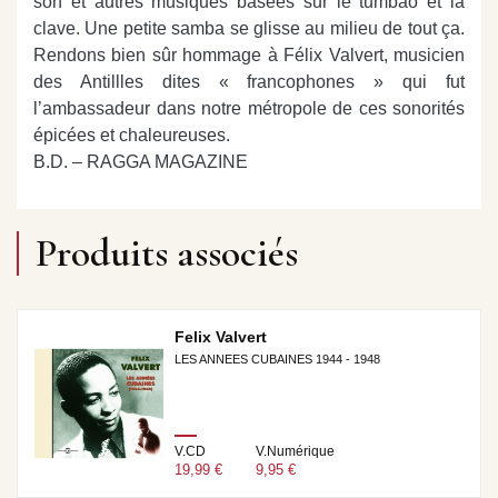
son et autres musiques basées sur le tumbao et la
clave. Une petite samba se glisse au milieu de tout ça.
Rendons bien sûr hommage à Félix Valvert, musicien
des Antillles dites « francophones » qui fut
l’ambassadeur dans notre métropole de ces sonorités
épicées et chaleureuses.
B.D. – RAGGA MAGAZINE
Produits associés
Felix Valvert
LES ANNEES CUBAINES 1944 - 1948
V.CD
V.Numérique
19,99 €
9,95 €