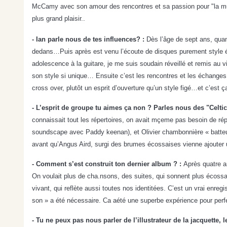
McCamy avec son amour des rencontres et sa passion pour "la musi
plus grand plaisir..
- Ian parle nous de tes influences? :
Dès l’âge de sept ans, quan
dedans…Puis après est venu l’écoute de disques purement style éco
adolescence à la guitare, je me suis soudain réveillé et remis au
son style si unique… Ensuite c’est les rencontres et les échanges 
cross over, plutôt un esprit d’ouverture qu’un style figé…et c’est 
- L’esprit de groupe tu aimes ça non ? Parles nous des "Celti
connaissait tout les répertoires, on avait mçeme pas besoin de rép
soundscape avec Paddy keenan), et Olivier chambonnière « batteur
avant qu’Angus Aird, surgi des brumes écossaises vienne ajouter 
- Comment s’est construit ton dernier album ? :
Après quatre a
On voulait plus de cha.nsons, des suites, qui sonnent plus écossa
vivant, qui reflète aussi toutes nos identitées. C’est un vrai enre
son » a été nécessaire. Ca aété une superbe expérience pour per
- Tu ne peux pas nous parler de l’illustrateur de la jacquette