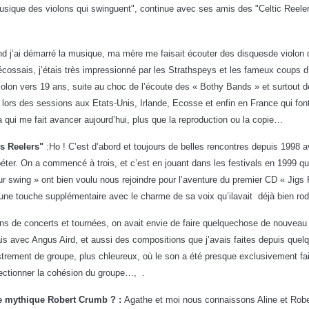
que des violons qui swinguent", continue avec ses amis des "Celtic Reelers
d j’ai démarré la musique, ma mère me faisait écouter des disquesde violon des
ssais, j’étais très impressionné par les Strathspeys et les fameux coups d’
 violon vers 19 ans, suite au choc de l’écoute des « Bothy Bands » et surtout
lors des sessions aux Etats-Unis, Irlande, Ecosse et enfin en France qui font 
ça qui me fait avancer aujourd’hui, plus que la reproduction ou la copie…
cs Reelers"
:
Ho ! C’est d’abord et toujours de belles rencontres depuis 1998 a
éter. On a commencé à trois, et c’est en jouant dans les festivals en 1999 qu
 swing » ont bien voulu nous rejoindre pour l’aventure du premier CD « Jig
une touche supplémentaire avec le charme de sa voix qu’ilavait déjà bien r
ns de concerts et tournées, on avait envie de faire quelquechose de nouveau
is avec Angus Aird, et aussi des compositions que j’avais faites depuis quel
gistrement de groupe, plus chleureux, où le son a été presque exclusivement fa
fectionner la cohésion du groupe…, .
, le mythique Robert Crumb ? :
Agathe et moi nous connaissons Aline et Rob