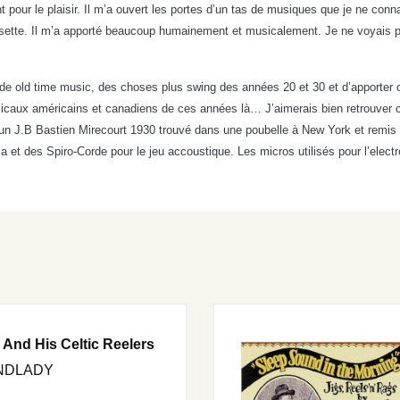
t pour le plaisir. Il m’a ouvert les portes d’un tas de musiques que je ne con
ette. Il m’a apporté beaucoup humainement et musicalement. Je ne voyais pas 
s de old time music, des choses plus swing des années 20 et 30 et d’apporter
caux américains et canadiens de ces années là… J’aimerais bien retrouver cet 
un J.B Bastien Mirecourt 1930 trouvé dans une poubelle à New York et remis 
ca et des Spiro-Corde pour le jeu accoustique. Les micros utilisés pour l’el
 And His Celtic Reelers
NDLADY