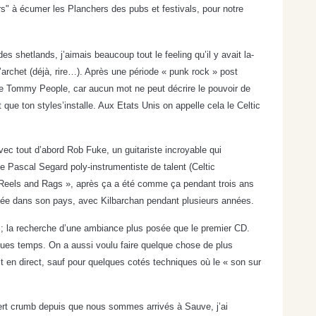
" à écumer les Planchers des pubs et festivals, pour notre
 shetlands, j’aimais beaucoup tout le feeling qu’il y avait la-
archet (déjà, rire…). Après une période « punk rock » post
 de Tommy People, car aucun mot ne peut décrire le pouvoir de
que ton styles’installe. Aux Etats Unis on appelle cela le Celtic
vec tout d’abord Rob Fuke, un guitariste incroyable qui
e Pascal Segard poly-instrumentiste de talent (Celtic
s Reels and Rags », après ça a été comme ça pendant trois ans
odée dans son pays, avec Kilbarchan pendant plusieurs années.
 ; la recherche d’une ambiance plus posée que le premier CD.
ques temps. On a aussi voulu faire quelque chose de plus
it en direct, sauf pour quelques cotés techniques où le « son sur
ert crumb depuis que nous sommes arrivés à Sauve, j’ai