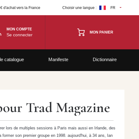
 € d'achat vers la France
Choisir une langue :
FR
MON COMPTE
MON PANIER
Se connecter
le catalogue
Manifeste
Dictionnaire
 pour Trad Magazine
er lors de multiples sessions à Paris mais aussi en Irlande, des
l va former son premier groupe en 1998. aujourd'hui, à 34 ans, Ian