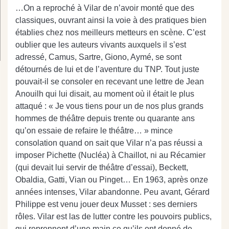
…On a reproché à Vilar de n’avoir monté que des
classiques, ouvrant ainsi la voie à des pratiques bien
établies chez nos meilleurs metteurs en scène. C’est
oublier que les auteurs vivants auxquels il s’est
adressé, Camus, Sartre, Giono, Aymé, se sont
détournés de lui et de l’aventure du TNP. Tout juste
pouvait-il se consoler en recevant une lettre de Jean
Anouilh qui lui disait, au moment où il était le plus
attaqué : « Je vous tiens pour un de nos plus grands
hommes de théâtre depuis trente ou quarante ans
qu’on essaie de refaire le théâtre… » mince
consolation quand on sait que Vilar n’a pas réussi a
imposer Pichette (Nucléa) à Chaillot, ni au Récamier
(qui devait lui servir de théâtre d’essai), Beckett,
Obaldia, Gatti, Vian ou Pinget… En 1963, après onze
années intenses, Vilar abandonne. Peu avant, Gérard
Philippe est venu jouer deux Musset : ses derniers
rôles. Vilar est las de lutter contre les pouvoirs publics,
qui reprennent d’une main ce qu’ils ont donné de