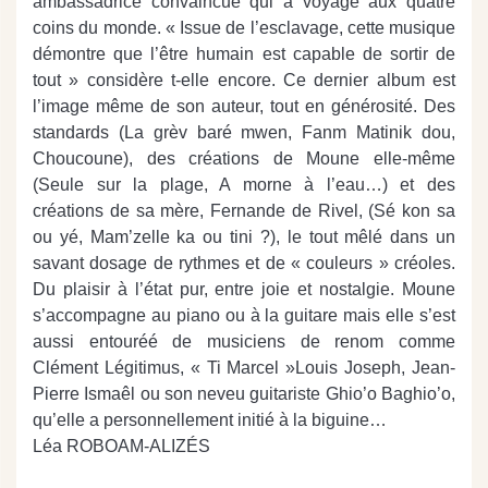
ambassadrice convaincue qui a voyagé aux quatre
coins du monde. « Issue de l’esclavage, cette musique
démontre que l’être humain est capable de sortir de
tout » considère t-elle encore. Ce dernier album est
l’image même de son auteur, tout en générosité. Des
standards (La grèv baré mwen, Fanm Matinik dou,
Choucoune), des créations de Moune elle-même
(Seule sur la plage, A morne à l’eau…) et des
créations de sa mère, Fernande de Rivel, (Sé kon sa
ou yé, Mam’zelle ka ou tini ?), le tout mêlé dans un
savant dosage de rythmes et de « couleurs » créoles.
Du plaisir à l’état pur, entre joie et nostalgie. Moune
s’accompagne au piano ou à la guitare mais elle s’est
aussi entouréé de musiciens de renom comme
Clément Légitimus, « Ti Marcel »Louis Joseph, Jean-
Pierre Ismaêl ou son neveu guitariste Ghio’o Baghio’o,
qu’elle a personnellement initié à la biguine…
Léa ROBOAM-ALIZÉS