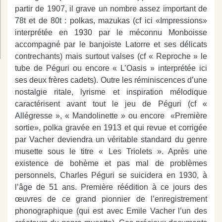
partir de 1907, il grave un nombre assez important de
78t et de 80t : polkas, mazukas (cf ici «Impressions»
interprétée en 1930 par le méconnu Monboisse
accompagné par le banjoiste Latorre et ses délicats
contrechants) mais surtout valses (cf « Reproche » le
tube de Péguri ou encore « L’Oasis » interprétée ici
ses deux frères cadets). Outre les réminiscences d’une
nostalgie ritale, lyrisme et inspiration mélodique
caractérisent avant tout le jeu de Péguri (cf «
Allégresse », « Mandolinette » ou encore «Première
sortie», polka gravée en 1913 et qui revue et corrigée
par Vacher deviendra un véritable standard du genre
musette sous le titre « Les Triolets ». Après une
existence de bohème et pas mal de problèmes
personnels, Charles Péguri se suicidera en 1930, à
l’âge de 51 ans. Première réédition à ce jours des
œuvres de ce grand pionnier de l’enregistrement
phonographique (qui est avec Emile Vacher l’un des