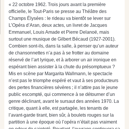
« 22 octobre 1962. Trois jours avant la première
officielle, le Tout-Paris se presse au Théâtre des
Champs Élysées : le rideau va bientôt se lever sur
L’Opéra d’Aran, deux actes, un livret de Jacques
Emmanuel, Louis Amade et Pierre Delanoë, mais
surtout une musique de Gilbert Bécaud (1927-2001).
Combien sont-ils, dans la salle, à penser qu’un auteur
de chansonnettes n’a pas à se frotter au domaine
réservé de l’art lyrique, et à arborer un air ironique en
espérant bien assister à la chute du présomptueux ?
Mis en scène par Margarita Wallmann, le spectacle
n’est pas le triomphe espéré et vaut à ses producteurs
des pertes financières sévères ; il n’attire pas le jeune
public escompté, qui commence à se détourner d’un
genre déclinant, avant le sursaut des années 1970. La
critique, quant à elle, est partagée, les tenants de
l’avant-garde tirant, bien sûr, à boulets rouges sur la
partition à une époque où l’opéra n’était pas vraiment
en odeur de sainteté. Pourtant, l’ouvrage continuera sa