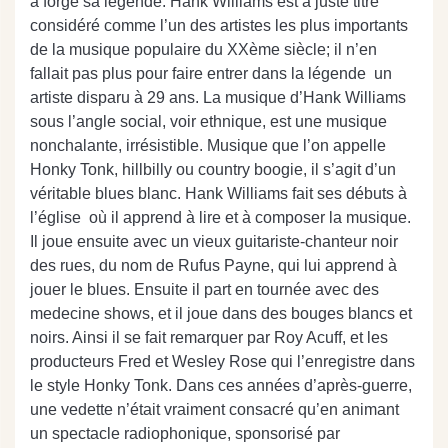
a forgé sa légende. Hank Williams est à juste titre
considéré comme l’un des artistes les plus importants
de la musique populaire du XXème siècle; il n’en
fallait pas plus pour faire entrer dans la légende un
artiste disparu à 29 ans. La musique d’Hank Williams
sous l’angle social, voir ethnique, est une musique
nonchalante, irrésistible. Musique que l’on appelle
Honky Tonk, hillbilly ou country boogie, il s’agit d’un
véritable blues blanc. Hank Williams fait ses débuts à
l’église où il apprend à lire et à composer la musique.
Il joue ensuite avec un vieux guitariste-chanteur noir
des rues, du nom de Rufus Payne, qui lui apprend à
jouer le blues. Ensuite il part en tournée avec des
medecine shows, et il joue dans des bouges blancs et
noirs. Ainsi il se fait remarquer par Roy Acuff, et les
producteurs Fred et Wesley Rose qui l’enregistre dans
le style Honky Tonk. Dans ces années d’après-guerre,
une vedette n’était vraiment consacré qu’en animant
un spectacle radiophonique, sponsorisé par