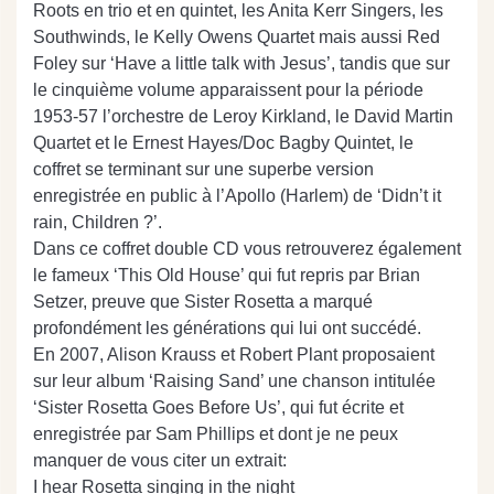
Roots en trio et en quintet, les Anita Kerr Singers, les
Southwinds, le Kelly Owens Quartet mais aussi Red
Foley sur ‘Have a little talk with Jesus’, tandis que sur
le cinquième volume apparaissent pour la période
1953-57 l’orchestre de Leroy Kirkland, le David Martin
Quartet et le Ernest Hayes/Doc Bagby Quintet, le
coffret se terminant sur une superbe version
enregistrée en public à l’Apollo (Harlem) de ‘Didn’t it
rain, Children ?’.
Dans ce coffret double CD vous retrouverez également
le fameux ‘This Old House’ qui fut repris par Brian
Setzer, preuve que Sister Rosetta a marqué
profondément les générations qui lui ont succédé.
En 2007, Alison Krauss et Robert Plant proposaient
sur leur album ‘Raising Sand’ une chanson intitulée
‘Sister Rosetta Goes Before Us’, qui fut écrite et
enregistrée par Sam Phillips et dont je ne peux
manquer de vous citer un extrait:
I hear Rosetta singing in the night