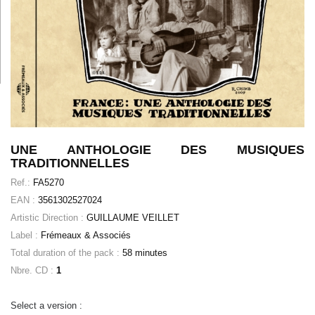
UNE ANTHOLOGIE DES MUSIQUES
TRADITIONNELLES
Ref.:
FA5270
EAN :
3561302527024
Artistic Direction :
GUILLAUME VEILLET
Label :
Frémeaux & Associés
Total duration of the pack :
58 minutes
Nbre. CD :
1
Select a version :