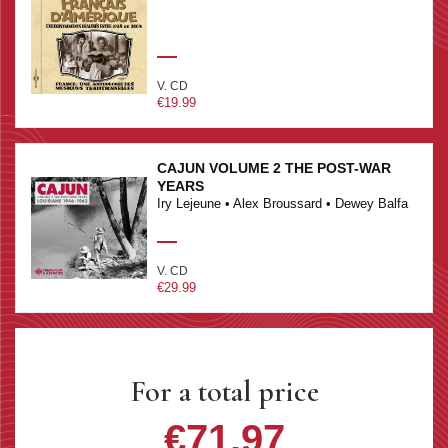
V. CD
€19.99
CAJUN VOLUME 2 THE POST-WAR
YEARS
Iry Lejeune • Alex Broussard • Dewey Balfa
V. CD
€29.99
For a total price
€71.97