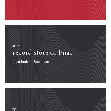
activités d’agriculteur, de conducteur de bus scolaire,
d’agent d’assurances… et de musicien ! Avec ses frères
Will et Rodney (tous deux décédés dans un accident en
1979), il enregistra une douzaine d’albums. Ils tenaient
cette chanson de leur père Charles. Elle raconte
l’histoire d’un galant malheureux, éconduit malgré son
cadeau d’une livre de tabac destinée à “flatter les
vieux”…
J’ai fait l’amour chez l’onc Bab
at my
Ça m’a coûté une livre de tabac.
record store or Fnac
(bis)
L’onc Bab a fumé jusqu’à
Sa vieille pipe est ‘venue rouge.
(distribution : Socadisc)
(bis)
Tante Bab a chiqué jusqu’à
Son vieux menton est ‘venu vert.
(bis)
Clémentine m’embêtait
Et Ida veut pas de moi.
Oh Prince, allons s’en aller
Moi j’attrape les capots
Et toi tu manges les poteaux.
by
RADdO : 06398.