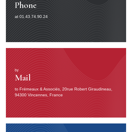
Phone
3. REEL TURLUTTÉ
at 01.43.74.90.24
Lederie Saint-Cœur (chant)
Enregistrée le 23 avril 1976 à Fairisle (Nouveau-
Brunswick, Canada) par Laurent Comeau.
La turlutte est une interprétation vocale d’airs
traditionnels à partir d’onomatopées sans signification
particulière. Les sons sont produits par le roulement
rapide de la langue sur le palais. Un interprète rompu à
cette technique peut ainsi faire danser sans difficulté,
avec la même efficacité qu’un instrument.
4. REEL MALOUIN
by
Mail
Aimé Gagnon (violon) et Cécile Gagnon (piano)
Enregistrés en 1992 à Saint-Louis-de-
Lotbinière (Québec, Canada).
to Frémeaux & Associés, 20rue Robert Giraudineau,
Aimé Gagnon (1921-1997) était issu d’une famille de
94300 Vincennes, France
violoneux. Lui-même se mit très jeune à l’instrument, de
même que ses frères avec lesquels il se partageait le
seul violon de la maisonnée, celui du père ! Il joua
d’abord dans un cadre familial ou local, avant de monter
en 1950 un trio avec sa femme au piano et son beau-
frère Marcel Lemay à l’accordéon. Ils se produisirent