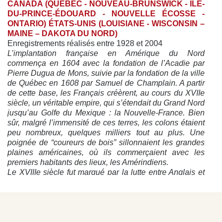
CANADA (QUÉBEC - NOUVEAU-BRUNSWICK - ÎLE-
DU-PRINCE-ÉDOUARD - NOUVELLE ÉCOSSE -
ONTARIO) ÉTATS-UNIS (LOUISIANE - WISCONSIN –
MAINE – DAKOTA DU NORD)
Enregistrements réalisés entre 1928 et 2004
L’implantation française en Amérique du Nord
commença en 1604 avec la fondation de l’Acadie par
Pierre Dugua de Mons, suivie par la fondation de la ville
de Québec en 1608 par Samuel de Champlain. A partir
de cette base, les Français créèrent, au cours du XVIIe
siècle, un véritable empire, qui s’étendait du Grand Nord
jusqu’au Golfe du Mexique : la Nouvelle-France. Bien
sûr, malgré l’immensité de ces terres, les colons étaient
peu nombreux, quelques milliers tout au plus. Une
poignée de “coureurs de bois” sillonnaient les grandes
plaines américaines, où ils commerçaient avec les
premiers habitants des lieux, les Amérindiens.
Le XVIIIe siècle fut marqué par la lutte entre Anglais et
Français pour la domination de l’Amérique du Nord.
Plus précisément, les guerres engagées sur le sol
européen se transposèrent sur le sol américain, la
Nouvelle-France étant frontalière avec les Treize
Colonies anglaises de la Côte Est. En 1713, le Traité