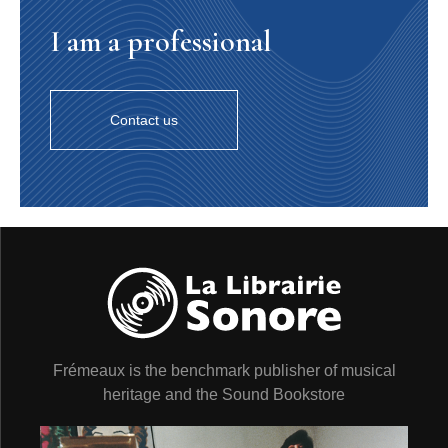
dans les fêtes et anniversaires pendant plus de 20 ans.
I am a professional
A la fois fermier, menuisier, commerçant et négociateur
pour l’Office des producteurs de bois de la région de
Québec, il trouvait toujours du temps pour la musique.
Après avoir été enregistré par Luc Lacourcière, il fut
souvent invité dans différents festivals d’Amérique du
Contact us
Nord. Il joue ici, accompagné au piano par sa cousine
Cécile Gagnon, un reel issu du répertoire du violoneux
Fortunat Malouin.
5. MARGUERITE EST DANS SA CHAMBRE (LA
BLANCHE BICHE)
Allan Kelly (chant)
Enregistré en 1983 à Newcastle (Nouveau-Brunswick,
Canada) par Ronald Labelle.
Les origines d’Allan Kelly, enregistré ici alors qu’il avait
80 ans, étaient mixtes. Il avait hérité du répertoire
irlandais de son père, mais avait également appris des
centaines de chansons en français, principalement de
Frémeaux is the benchmark publisher of musical
sa mère. Il interprète ici l’une des pièces du répertoire
traditionnel francophone les plus emblématiques :
heritage and the Sound Bookstore
l’histoire d’une fille changée en biche et chassée par
son frère. Ce thème a été beaucoup mieux conservé au