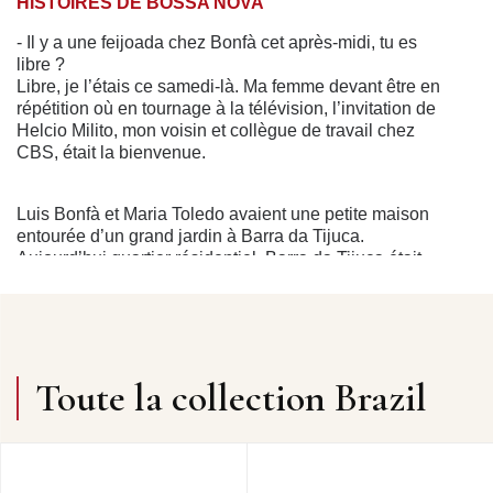
HISTOIRES DE BOSSA NOVA
- Il y a une feijoada chez Bonfà cet après-midi, tu es
libre ?
Libre, je l’étais ce samedi-là. Ma femme devant être en
répétition où en tournage à la télévision, l’invitation de
Helcio Milito, mon voisin et collègue de travail chez
CBS, était la bienvenue.
Luis Bonfà et Maria Toledo avaient une petite maison
entourée d’un grand jardin à Barra da Tijuca.
Aujourd’hui quartier résidentiel, Barra da Tijuca était
encore en cette année 1969 un endroit idyllique,
presque inhabité, où quelques privilégiés possédaient
des résidences secondaires.
Toute la collection Brazil
Nous avions de longues conversations avec Helcio sur
cette aventure unique qu’a été la bossa nova, et ce
samedi après midi était en quelque sorte un exercice
pratique, en résumé, de toutes les « leçons » qu’il
m’avait donné.