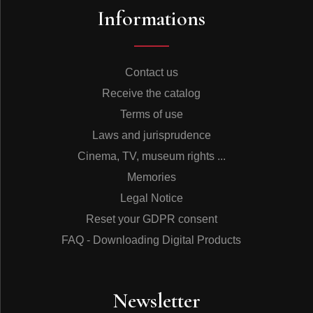
et « Aos Pés da Cruz » de Marino Pinto e Zé da Zilda.
Informations
Sur ces six titres, les orchestrations sont des plus
simples : section rythmique, flûte (jouée par Copinha) et
trombone (tenu par Ed Maciel), sans la lourdeur de cet
orchestre qui rendait João si malheureux.
Contact us
Receive the catalog
Cet album est sans doute l’acte de naissance de la
Bossa Nova. Dans la version d’origine, le texte de dos
Terms of use
de pochette, écrit par A. C. Jobim, emploie pour la
Laws and jurisprudence
première fois les mots « Bossa Nova » : « João Gilberto
est un bahiano «bossa nova» de vingt sept ans »…
Cinema, TV, museum rights ...
Cette expression figure également dans les paroles du
Memories
titre « Desafinado » : « isto e bossa nova isto e muito
natural »… Avec ces deux mots, le mouvement musical
Legal Notice
le plus important de la musique populaire brésilienne
Reset your GDPR consent
venait de naître.
FAQ - Downloading Digital Products
« O AMOR, O SORRISO, E A FLOR »
L’enregistrement du deuxième album « o Amor, o
Newsletter
Sorriso e a flor », entre le 28 mars et le 8 avril 1960, fut