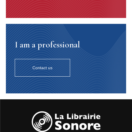
l'histoire des îles Féroé semblent avoir été influencées
par le monde extérieur et par les développements du
continent. Mais en 1709, un comptoir de commerce
soumis au monopole fut établi aux îles Féroé. Cela
entraîna une isolation physique qui dura jusqu'en 1856.
L'absence d'influences culturelles extérieures pendant
plus de cent ans engendra une attention plus marquée,
I am a professional
un approfondissement de la culture et de la musique qui
existaient avant l'introduction du monopole commercial.
La danse féroïenne.
La danse féroïenne est divisée en trois groupes
Contact us
principaux : "Kvæ∂i" (ballades héroïques en Féroïen),
"vísur" (ballade populaire en Danois et Féroïen), et
"tættir" (chants satiriques, le plus souvent en Féroïen).
On rencontre aussi des formes qui attestent de
transitions, mais chacun de ces trois genres diffère des
autres par ses mélodies, le contenu des textes et la
structure rythmique. Ils ont la danse en commun.
La danse féroïenne est exécutée en cercle fermé. Les
danseurs se tiennent par la main et face au centre du
cercle. Le cercle se déplace vers la gauche, exécutant
les pas de danse suivants : deux pas vers la gauche, un