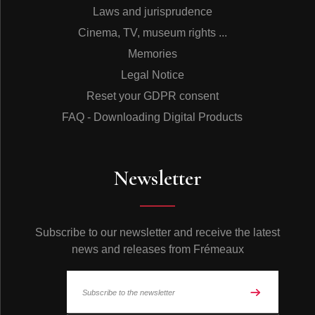
Laws and jurisprudence
principaux. Les ballades sont des épopées, souvent
racontées d'une manière dramatique. La danse elle
Cinema, TV, museum rights ...
même tourne autour du centre du cercle vers lequel
Memories
convergent les pensées des danseurs. Au centre, les
meneurs et les autres danseurs recréent un monde,
Legal Notice
selon un ordre précis, dans lequel ils revivent les
Reset your GDPR consent
événements de la ballade.
La danse féroïenne est un art populaire, mais créé par
FAQ - Downloading Digital Products
les danseurs eux-mêmes. Ils portent rarement attention
à l'auditoire.
A propos de Tutl
Tutl Records est une société qui appartient à un
Newsletter
ensemble de musiciens et de compositeurs. Le
répertoire de Tutl comprend une large variété de genres
: ethnique, populaire, jazz et musique pour enfants, pop,
rock, classique, musique de chorale, country et gospel.
Subscribe to our newsletter and receive the latest
Les compositions originales représentent la majorité de
news and releases from Frémeaux
la production. Tutl est né en 1977 à la suite d’
enregistrements effectués par le groupe folk Spælimen­
ninir et par des musiciens qui se produisaient
régulièrement au club de jazz de Tórshavn, Havnar
Jazzfelag.