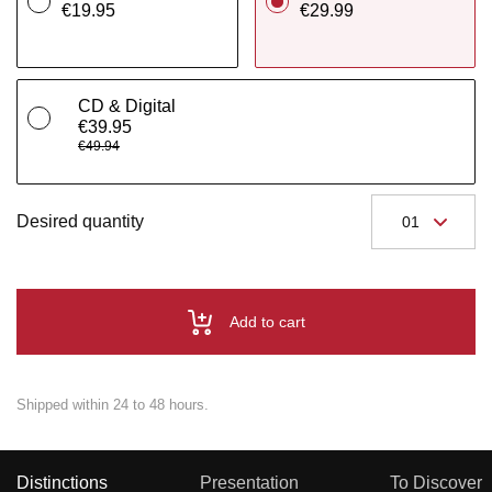
€19.95
€29.99
CD & Digital
€39.95
€49.94
Desired quantity
Add to cart
Shipped within 24 to 48 hours.
Distinctions
Presentation
To Discover