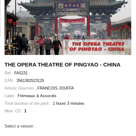
THE OPERA THEATRE OF PINGYAO - CHINA
Ref.:
FA5231
EAN :
3561302523125
Artistic Direction :
FRANCOIS JOUFFA
Label :
Frémeaux & Associés
Total duration of the pack :
1 hours 3 minutes
Nbre. CD :
1
Select a version :