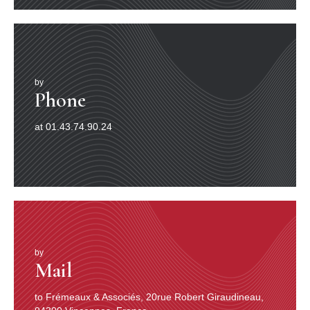
l’ancienne cité de Pingyao. Ce morceau se divise en
quatre parties : « La mer du commerce », « La route du
chameau », « Pensée pour son pays natal » et «
L’avenir rayonnant ». C’est une symphonie de la
musique traditionnelle chinoise. Les instruments :
Suona (trompe chinoise), Yang Qin (cithare à cordes
by
frappées), Zhu Di (flûte en bambou), Erhu (viole à deux
Phone
cordes), Sheng (orgue à bouche), Pipa (luth-mandoline),
Da Ti (violoncelle), Banhu (viole à caisse plate), Guban
(petit tambour plat), Da Gu (grand tambour), Xiao Gu
at 01.43.74.90.24
(petit tambour), Naobo (grosse cymbale de 20 cm de
diamètre), Luo (gong).
2 – Mai Gao Di
(La vente des semelles épaisses). 8’45
Dans la province de Shanxi, vers l’époque des Qing, se
trouvaient de nombreux commerçants. La plupart étaient
des petits commerçants au faible capital. Dans les
ruelles des villages, à l’époque, on pouvait apercevoir
facilement leurs petits chariots et entendre leurs appels
criards pour vanter leurs produits. Cela favorisait une
by
Mail
ambiance chaleureuse. A la fin de la dynastie Qing,
dans la ville de Pingyao, l’artisan Tigre Wang (Wang
Laohu) vivait de la vente de semelles dans la rue. Des
to Frémeaux & Associés, 20rue Robert Giraudineau,
semelles cousues main de bonne qualité, en plusieurs