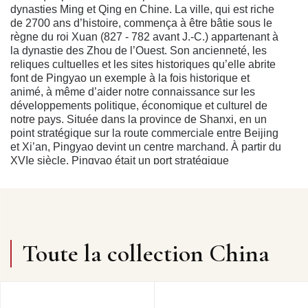
dynasties Ming et Qing en Chine. La ville, qui est riche
de 2700 ans d’histoire, commença à être bâtie sous le
règne du roi Xuan (827 - 782 avant J.-C.) appartenant à
la dynastie des Zhou de l’Ouest. Son ancienneté, les
reliques cultuelles et les sites historiques qu’elle abrite
font de Pingyao un exemple à la fois historique et
animé, à même d’aider notre connaissance sur les
développements politique, économique et culturel de
notre pays. Située dans la province de Shanxi, en un
point stratégique sur la route commerciale entre Beijing
et Xi’an, Pingyao devint un centre marchand. À partir du
XVIe siècle, Pingyao était un port stratégique
d’importance pour le Nord de la Chine. Au XIXe siècle,
la ville connut son apogée lorsque les marchands de
Shanxi (appelés “marchands de Jin”) en firent le lieu
central de l’industrie financière. Là, se dessinèrent les
ébauches des premières banques, originellement
appelées “Piao Hao”, lesquelles côtoyaient de
Toute la collection China
nombreux commerces et agences proposant des
services d’escortes armées. À l’est du Palais
académique et Temple de Confucius, se tenait un lieu
stratégique. Il ne s’agissait pas d’une banque à