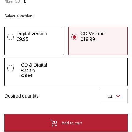
Nbre. CD :
1
Select a version :
Digital Version
CD Version
€9.95
€19.99
CD & Digital
€24.95
€29.94
Desired quantity
Add to cart