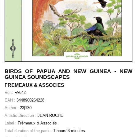
BIRDS OF PAPUA AND NEW GUINEA - NEW
GUINEA SOUNDSCAPES
FREMEAUX & ASSOCIES
Ref.:
FA642
EAN :
3448960264228
Author :
23|130
Artistic Direction :
JEAN ROCHE
Label :
Frémeaux & Associés
Total duration of the pack :
1 hours 3 minutes