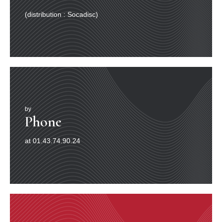
À 34 ET D’UNE DURÉE TOTALE DE 16’30”.
(distribution : Socadisc)
Concert 1
07. Cassican à tête noire
/ Cracticus cassicus
08. Carpophage zoé
/ Ducula zoeae
09. Drongo à crinière
/ Dicurus hottentottus
10. Philémon caronculé
/ Philemon buceroïdes
11. Kookaburra à ventre roux
/ Dacelo gaudichaud
12. Perruche à ailes vertes
/ Alisterus chloropterus
13. Loriquet arc-en-ciel
/ Trichoglossus haematodus
14. Paradisier de Raggiana
/ Paradisea raggiana
by
15. Calao papou
/ Aceros plicatus
Phone
16. Drongo à crinière
/ Dicrurus hottentottus
17. Coucou plaintif
/ Cacomantis merulinus
at 01.43.74.90.24
18. Philémon caronculé
/ Philemon buceroïdes
Concert 2
19. Paradisier bleu
/ Paradisea rudolphi
20. Paradisier superbe
/ Lophorina superba
Concert 3