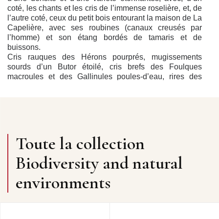
coté, les chants et les cris de l’immense roselière, et, de
l’autre coté, ceux du petit bois entourant la maison de La
Capelière, avec ses roubines (canaux creusés par
l’homme) et son étang bordés de tamaris et de
buissons.
Cris rauques des Hérons pourprés, mugissements
sourds d’un Butor étoilé, cris brefs des Foulques
macroules et des Gallinules poules-d’eau, rires des
Grèbes castagneux en parade, cris de vol de quelques
Flamants roses, trilles mélodieuses des Rossignols
philomèles, exclamations vigoureuses des Bouscarles
de Cetti, chant du Coucou gris et des Rousserolles
effarvattes et turdoïdes, et rires des Grenouilles vertes
composent l’essentiel de ce concert.
Toute la collection
Le second concert de Rainettes vertes méridionales a
été enregistré au même endroit que le premier, à la
Biodiversity and natural
tombée de la nuit; les rainettes se mettent à chanter,
d’abord quelques unes, puis des centaines à la fois,
environments
forment un choeur immense d’une puissance sonore
étonnante. Il dure un peu moins de 4 minutes.
Le troisième concert vous emmène dans le désert de
galets ronds de la Crau, entre Arles et Martigues, désert