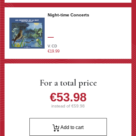
Night-time Concerts
V. CD
€19.99
For a total price
€53.98
instead of
€59.98
Add to cart