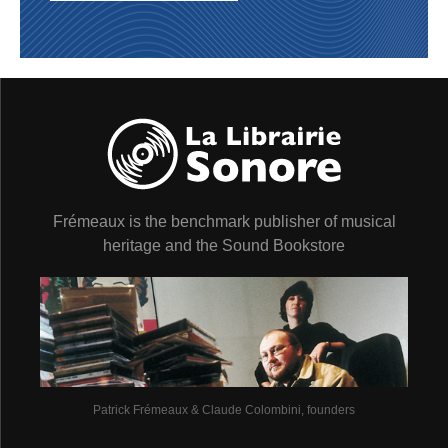
4 - Cuckoo (a male’s song)
5 - Great Reed Warbler (a male’s song)
6 - Moorhen (brief call)
7 - Bittern (the low-pitched song of a male)
8 - Little Grebe (a pair’s noisy display)
9 - Greater Flamingo (flight calls)
10 - Coot (usual calls)
11 - Cetti’s Warbler (a male’s song)
12 - Nightingale (the songs of two close males)
13 - Graf’s Frog, a type of Green Frog (males singing)
14 - Cuckoo (calls of a female)
15 - Coypu (short groan)
Frémeaux is the benchmark publisher of musical
16 - Concert of Stripeless Tree Frogs (at nightfall)
heritage and the Sound Bookstore
3’41”
17 - Concert in tha Crau 15’24”
18 - Short-toed Lark (song of a male in flight)
19 - Stone Curlew (display calls of a pair)
20 - Skylark (song of a male in flight)
21 - Little Bustard (a very short, high-pitched creak, the
male’s song)
22 - Pin-tailed Sandgrouse (calls of a small flock in
Patrick Frémeaux & Claude Colombini, founders
flight)
23 - Tawny Pipit (a male’s song)