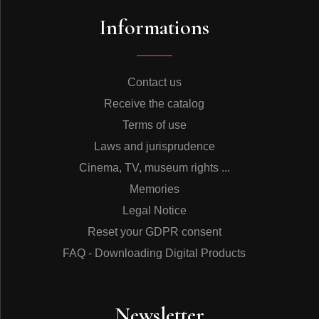
24 - Stone Curlew (alarm call of a female)
Informations
25 - Black-eared Wheatear (a male’s song)
26 - Black-eared Wheatear (alarm call of a male)
27 - Calandra Lark (song of a male in flight)
28 - Concert at the Digue à la Mer 19’37”
29 - Avocet (flight calls)
Contact us
30 - Yellow-legged Gull (display calls)
Receive the catalog
31 - Greater Flamingo (calls of a small group in flight)
32 - Redshank (call in flight)
Terms of use
33 - Common Tern (display calls of a small group in
Laws and jurisprudence
flight)
34 - Blue-headed Wagtail (high-pitched double note, his
Cinema, TV, museum rights ...
song)
Memories
35 - Redshank (distress calls)
36 - Mallard (calls of a female in flight)
Legal Notice
37 - Yellow-legged Gull (alarm calls of a single adult in
Reset your GDPR consent
flight)
38 - Black-headed Gull (calls of a small flock in flight)
FAQ - Downloading Digital Products
39 - Black-winged Stilt (calls of a small group
displaying)
40 - Shelduck (a male’s calls)
Newsletter
41 - Yellow-legged Gull (alarm calls, a colony disturbed