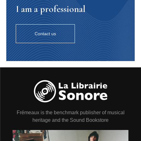
6. Grèbe esclavon / Slavonian Grebe / Podiceps auritus
I am a professional
0’44”. Parades d’un couple sur l’eau et cris en Suède
(24”), puis parades d’un couple sur l’eau en Islande
(24”).
0’44”. Display of a pair on water and calls in Sweden
Contact us
(24”), then display of a pair on water in Iceland (20”).
7. Grèbe à cou noir / Black-necked Grebe / Podiceps
nigricollis
0’27”. Cris, et parades sur l’eau.
0’27”. Calls, and display on water.
PROCELLARIIDAE
8. Fulmar / Fulmar / Fulmarus glacialis
0’32”. Parades d’un couple sur son nid.
0’32”. Display of a pair at the nest.
9. Puffin cendré / Cory’s Shearwater / Calonectris
diomedea
0’51”. Cris nocturnes en vol. De 23” à 30” cris à l’entrée
du terrier.
Frémeaux is the benchmark publisher of musical
0’51”. Night calls in flight. From 23” to 30”: calls at the
heritage and the Sound Bookstore
entrance to the burrow.
10. Puffin des Anglais / Manx Shearwater / Puffinus
puffinus