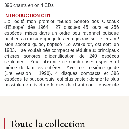
396 chants en on 4 CDs
INTRODUCTION CD1
J’ai édité mon premier “Guide Sonore des Oiseaux
d’Europe” dès 1964 : 27 disques 45 tours et 256
espèces, mises dans un ordre peu rationnel puisque
publiées à mesure que je les enregistrais sur le terrain !
Mon second guide, baptisé “Le Walkbird”, est sorti en
1983. Il se voulait très compact et réduit aux principaux
critères sonores d’identification de 240 espèces
seulement. D’où l’absence de nombreuses espèces et
même de familles entières ! Avec ce troisième guide
(1re version : 1990), 4 disques compacts et 396
espèces, le but pour­suivi est plus vaste : donner le plus
possible de cris et de formes de chant pour l’ensemble
des oiseaux de l’Europe de l’Ouest. Un tel but requérait
la collaboration la plus étendue possible, et j’ai donc
sollicité l’ensemble des amateurs et spécialistes
européens que je connais. Près de 50 d’entre eux ont
répondu à mon appel et ont fourni environ le quart de la
matière sonore publiée. Cet apport est d’une valeur
Toute la collection
qualitative inestimable. Seuls deux ou trois auteurs se