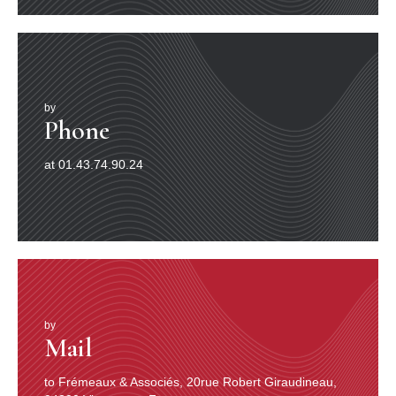
l’instigation de Melrose pour y enregistrer, participer à
quelques dates dans les clubs de la ville et faire la
promotion de leurs disques.
En juillet 1940, Melrose décide d’enregistrer Peter
Chatman et, comme il l’a fait pour nombre de bluesmen,
lui donne le nom de disque évocateur de Memphis Slim,
by
un pseudonyme que Chatman gardera toute sa vie,
Phone
même lorsqu’il aura pris de l’embonpoint et que le «
Slim » ne sera plus guère de mise ! Ces premiers
at 01.43.74.90.24
disques émargent tout à fait au Bluebird Sound d’alors :
Memphis Slim y chante et joue du piano, accompagné
de l’immuable Washboard Sam, d’un contrebassiste
ainsi que d’un harmoniciste à l’identité mystérieuse…
Plusieurs noms ont été avancés (Rhythm Willie, Lee Mc
Coy…) mais Chatman, généralement très fiable, a
toujours affirmé qu’il s’agissait d’un certain Blind dont
c’était le seul témoignage enregistré.
La mode urbaine est alors aux chanteurs et pianistes
comme Big Maceo, Walter Davis, Sykes, Pete
by
Mail
Wheatstraw ou le Dr Clayton et dès le mois d’août,
Memphis Slim – qui s’inscrit sans effort dans cette
mouvance – est à nouveau dans les studios, cette fois
to Frémeaux & Associés, 20rue Robert Giraudineau,