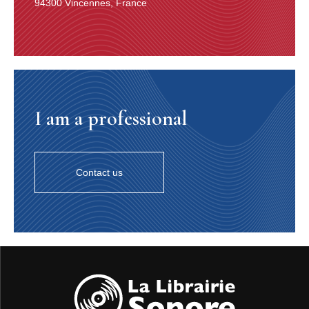
accompagné d’un seul contrebassiste. On peut déjà
94300 Vincennes, France
admirer son jeu de piano fluide, délié, expressif. Deux
de ses compositions gravées durant cette séance (Beer
drinking woman et Grinder man blues) resteront toujours
dans son répertoire.
Mais la guerre porte un coup d’arrêt à ce début de
carrière prometteur. Pour une raison inconnue, Slim
I am a professional
n’est pas incorporé et continue à se produire dans les
clubs de Chicago. Mais l’effort de guerre qui rationne
toutes les matières premières (comme la laque
nécessaire à fabriquer des disques) ainsi qu’un
Contact us
mouvement de boycott des enregistrements et des
studios (Petrillo’s ban : la concurrence des juke-boxes
est jugée trop effrénée par nombre de musiciens
d’orchestres et leurs syndicats) raréfie considéra-
blement la création de disques jusqu’en 1944. A cette
date, Memphis Slim est largement oublié. D’autant plus
que les producteurs comme Mayo Williams ou Lester
Melrose qui faisaient la pluie et le beau temps avant le
conflit sont dépassés par les évolutions des musiques
populaires et cela quel que soit le genre. Ils continuent