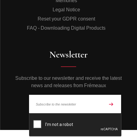
Memories
Columbia. D’ailleurs, il ne réenregistrera plus avant
Legal Notice
1940.
CAB CALLOWAY, CHARLIE CHRISTIAN ET LA
Reset your GDPR consent
GUITARE ELECTRIQUE
FAQ - Downloading Digital Products
Mais ce premier disque a éveillé de grandes
espérances chez T-Bone :« Je ne me rappelle plus qui
jouait du piano avec moi ce jour-là, peut-être un
bonhomme prénommé Doug... Je ne sais même pas
Newsletter
pourquoi j’ai enregistré ces deux morceaux plutôt que
n’importe lequel parmi la centaine d’autres que je
connaissais. C’est une affaire qui a duré à peine une
heure. Mais quand j’ai vu que je pouvais faire un
Subscribe to our newsletter and receive the latest
disque, qu’un grand label pouvait s’intéresser à moi, je
me suis dit qu’il me fallait sortir de Dallas, sortir même
news and releases from Frémeaux
du Texas, tenter ma chance sur une plus grande échelle
».Vers 1931-32, Cab Calloway se produit à Dallas
durant plusieurs soirées et il préside un concours de
talents locaux. T-Bone se présente et gagne sans peine
le premier prix: jouer dans le grand orchestre du «Boss»
© Frémeaux 2026 - All rights reserved
lui-même durant une semaine. Il se produit ainsi dans
plusieurs villes avec Cab Calloway. Il danse, fait des
acrobaties, quelques clowneries, chante et joue du