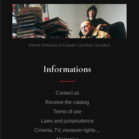
leur contact. A l’âge de 18 ans, il est ainsi plus qu’un
musicien, certainement pas considéré comme un
«bluesman» mais un des «entertainers» les plus
renommés autour de Dallas. Il participe au grand
orchestre de Lawson Brooks, un musicien qu’il connaît
depuis l’école. Il s’agit d’une formation de seize
musiciens qui comprend une forte section de cuivres.
On est très loin de ce qu’on appelle le «blues texan».
Patrick Frémeaux & Claude Colombini, founders
C’est aussi à ce moment-là que Aaron Thibeault va
devenir... T-Bone.« L’orchestre de Lawson Brooks avait
un manager juif venu d’Europe Centrale il y a peu de
Informations
temps et qui n’arrivait pas à prononcer Thibeault. Quand
il donnait la paye aux musiciens, il disait toujours Aaron
«T-Bone» Walker... Cela faisait rigoler tout le monde et
le surnom m’est resté. J’ai lu plein de choses à ce sujet
Contact us
mais voilà comment ça s’est vraiment passé ».Lorsque
en 1929, les disques Columbia viennent dans la grande
Receive the catalog
ville texane pour dénicher des talents, c’est tout
Terms of use
naturellement qu’ils enregistrent deux titres par Aaron
Walker. Le 78 t sortira sous le sobriquet de Oak Cliff T-
Laws and jurisprudence
Bone, sans doute parce que Walker habitait dans le
Cinema, TV, museum rights ...
quartier de Oak Cliff! Le disque ne s’est certainement
pas vendu car T-Bone n’entendra plus parler de