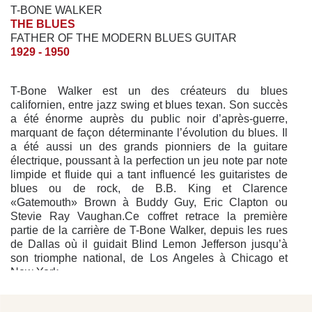
T-BONE WALKER
THE BLUES
FATHER OF THE MODERN BLUES GUITAR
1929 - 1950
T-Bone Walker est un des créateurs du blues
californien, entre jazz swing et blues texan. Son succès
a été énorme auprès du public noir d’après-guerre,
marquant de façon déterminante l’évolution du blues. Il
a été aussi un des grands pionniers de la guitare
électrique, poussant à la perfection un jeu note par note
limpide et fluide qui a tant influencé les guitaristes de
blues ou de rock, de B.B. King et Clarence
«Gatemouth» Brown à Buddy Guy, Eric Clapton ou
Stevie Ray Vaughan.Ce coffret retrace la première
partie de la carrière de T-Bone Walker, depuis les rues
de Dallas où il guidait Blind Lemon Jefferson jusqu’à
son triomphe national, de Los Angeles à Chicago et
New York.
LES INFLUENCES TEXANES
Aaron Thibeault (ou Thibaut?) Walker naît à Linden, une