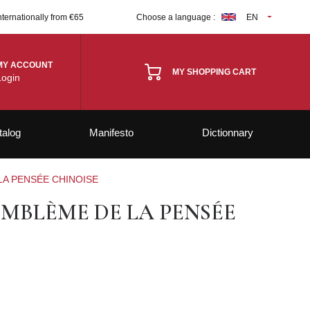
nternationally from €65
Choose a language :
EN
MY ACCOUNT
MY SHOPPING CART
Login
talog
Manifesto
Dictionnary
 LA PENSÉE CHINOISE
’EMBLÈME DE LA PENSÉE