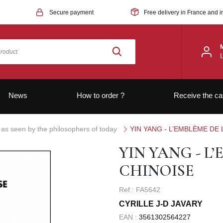
Secure payment
Free delivery in France and i
News
How to order ?
Receive the ca
 as seen by the philosophers of today
YIN YANG - L’EMBLÈME DE
YIN YANG - L
CHINOISE
Ref.: FA5642
CYRILLE J-D JAVARY
EAN :
3561302564227