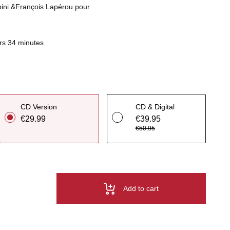
ini &François Lapérou pour
rs 34 minutes
CD Version
CD & Digital
€29.99
€39.95
€50.95
Add to cart