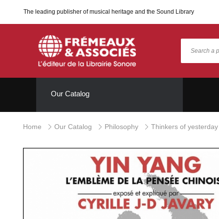
The leading publisher of musical heritage and the Sound Library
Our Catalog
Home
Our Catalog
Philosophy
Thinkers of yesterday