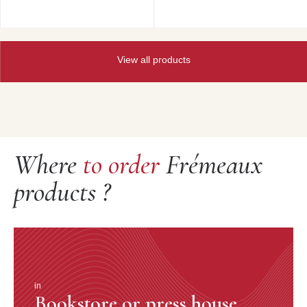
View all products
Where
to order
Frémeaux
products ?
in
Bookstore or press house