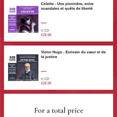
Colette - Une pionnière, entre
scandales et quête de liberté
V. CD
€29.99
Victor Hugo - Ecrivain du cœur et de
la justice
V. CD
€29.99
For a total price