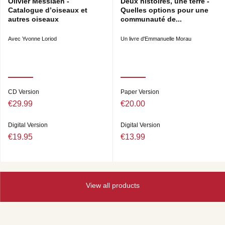
Olivier Messiaen -
Deux histoires, une terre -
Catalogue d’oiseaux et
Quelles options pour une
autres oiseaux
communauté de...
Avec Yvonne Loriod
Un livre d'Emmanuelle Morau
CD Version
Paper Version
€29.99
€20.00
Digital Version
Digital Version
€19.95
€13.99
View all products