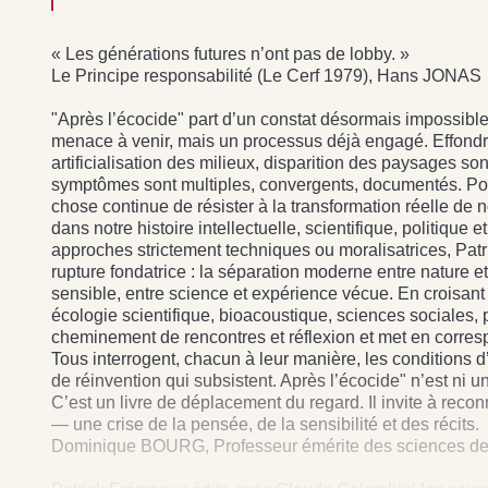
« Les générations futures n’ont pas de lobby. »
Le Principe responsabilité (Le Cerf 1979), Hans JONAS
"Après l’écocide" part d’un constat désormais impossible 
menace à venir, mais un processus déjà engagé. Effondre
artificialisation des milieux, disparition des paysages so
symptômes sont multiples, convergents, documentés. Pour
chose continue de résister à la transformation réelle de
dans notre histoire intellectuelle, scientifique, politique
approches strictement techniques ou moralisatrices, Pa
rupture fondatrice : la séparation moderne entre nature e
sensible, entre science et expérience vécue. En croisant t
écologie scientifique, bioacoustique, sciences sociales, 
cheminement de rencontres et réflexion et met en corres
Tous interrogent, chacun à leur manière, les conditions 
de réinvention qui subsistent. Après l’écocide" n’est ni u
C’est un livre de déplacement du regard. Il invite à recon
— une crise de la pensée, de la sensibilité et des récits.
Dominique BOURG, Professeur émérite des sciences de 