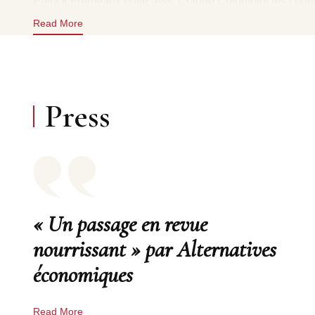
Patrick Frémeaux édite avec Claude Colombini les cour
consacrés aux sciences humaines. Gérant fondateur de F
Read More
citoyen dédié à la protection du vivant, il défend un de
grâce au fonds de Jean‑Claude Roché. Il est enfin éditeu
publiant notamment Yves Coppens, Vladimir Jankélévit
Morin ou Bruno Latour.
582 PAGES
Press
« Un passage en revue
nourrissant » par Alternatives
économiques
Read More