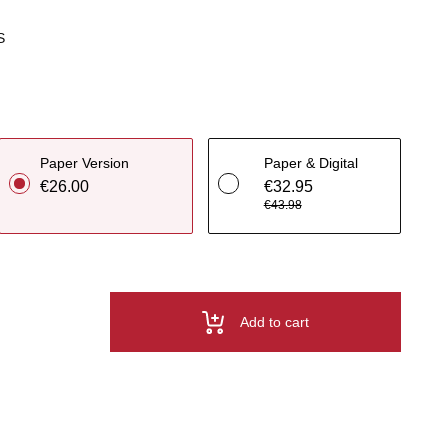
S
Paper Version
Paper & Digital
€26.00
€32.95
€43.98
Add to cart