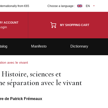
nternationally from €65
Choose a language :
EN
MY ACCOUNT
MY SHOPPING CART
Login
talog
Manifesto
Dictionnary
tion avec le vivant
 Histoire, sciences et
ne séparation avec le vivant
ivre de Patrick Frémeaux