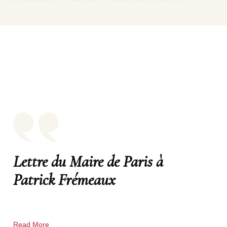
s audio Frémeaux – Presses Universitaires de France,
orêts et Campagnes d’Avenir, groupement forestier et rural
s premiers catalogues audio-naturalistes au monde, notamment
r de livres et de livres audio consacrés aux grands enjeux,
ch, Hubert Reeves, Pablo Servigne, Dominique Bourg, Edgar
Lettre du Maire de Paris à
Patrick Frémeaux
Read More