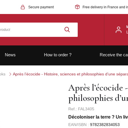
Secure payment
Free delivery in France and i
News
How to order ?
Receive the ca
oks
Après l’écocide - Histoire, sciences et philosophies d’une sépara
Après l’écocide -
philosophies d’u
Ref.: FAL3405
Décoloniser la terre ? Un l
EAN/ISBN :
9782382834053