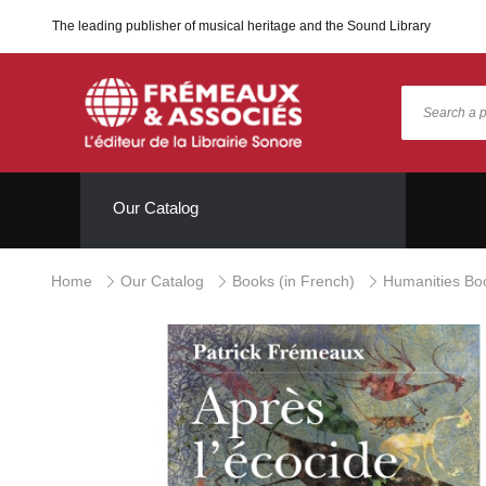
The leading publisher of musical heritage and the Sound Library
Our Catalog
Home
Our Catalog
Books (in French)
Humanities Bo