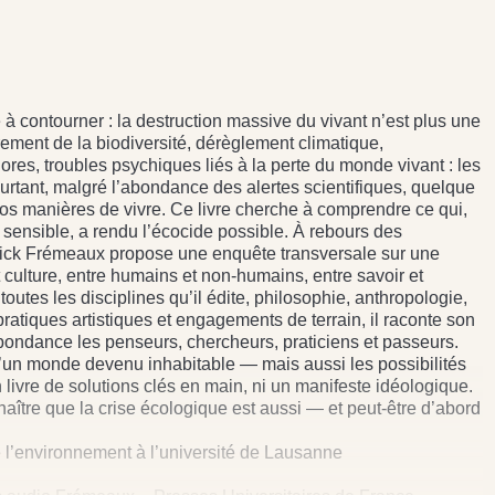
à contourner : la destruction massive du vivant n’est plus une
ment de la biodiversité, dérèglement climatique,
nores, troubles psychiques liés à la perte du monde vivant : les
tant, malgré l’abondance des alertes scientifiques, quelque
 nos manières de vivre. Ce livre cherche à comprendre ce qui,
 et sensible, a rendu l’écocide possible. À rebours des
trick Frémeaux propose une enquête transversale sur une
t culture, entre humains et non-humains, entre savoir et
outes les disciplines qu’il édite, philosophie, anthropologie,
pratiques artistiques et engagements de terrain, il raconte son
pondance les penseurs, chercheurs, praticiens et passeurs.
d’un monde devenu inhabitable — mais aussi les possibilités
n livre de solutions clés en main, ni un manifeste idéologique.
naître que la crise écologique est aussi — et peut-être d’abord
l’environnement à l’université de Lausanne