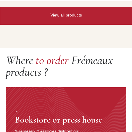
View all products
Where
to order
Frémeaux
products ?
in
Bookstore or press house
(Frémeaux & Associés distribution)