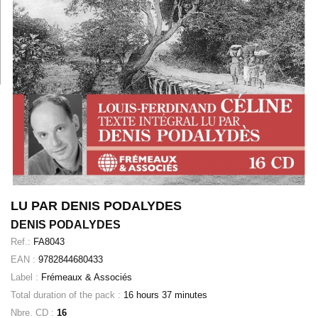
LU PAR DENIS PODALYDES
DENIS PODALYDES
Ref.:
FA8043
EAN :
9782844680433
Label :
Frémeaux & Associés
Total duration of the pack :
16 hours 37 minutes
Nbre. CD :
16