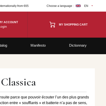
nternationally from €65
Choose a language :
EN
MY ACCOUNT
MY SHOPPING CART
Login
talog
Manifesto
Dictionnary
Classica
ensuite parce que pouvoir écouter l’un des plus grands
tion entre « soufflants » et batterie n’a pas de sens,