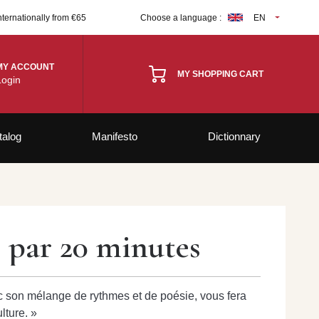
nternationally from €65
Choose a language :
EN
MY ACCOUNT
MY SHOPPING CART
Login
talog
Manifesto
Dictionnary
» par 20 minutes
c son mélange de rythmes et de poésie, vous fera
lture. »