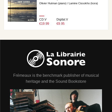
Olivier Hutman (piano) / Lamine Cissokho (kora)
CD.V
Digital.V
€19.99
€9.95
Frémeaux is the benchmark publisher of musical
heritage and the Sound Bookstore