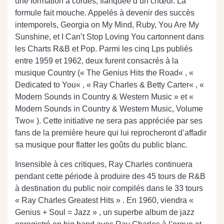
une formation à cordes, flanquée d’un chœur. La
formule fait mouche. Appelés à devenir des succès
intemporels, Georgia on My Mind, Ruby, You Are My
Sunshine, et I Can’t Stop Loving You cartonnent dans
les Charts R&B et Pop.
Parmi les cinq Lps publiés
entre 1959 et 1962, deux furent consacrés à la
musique Country (« The Genius Hits the Road« , «
Dedicated to You« , « Ray Charles & Betty Carter« , «
Modern Sounds in Country & Western Music » et «
Modern Sounds in Country & Western Music, Volume
Two« ).
Cette initiative ne sera pas appréciée par ses
fans de la première heure qui lui reprocheront d’affadir
sa musique pour flatter les goûts du public blanc.
Insensible à ces critiques, Ray Charles continuera
pendant cette période à produire des 45 tours de R&B
à destination du public noir compilés dans le 33 tours
« Ray Charles Greatest Hits » . En 1960, viendra «
Genius + Soul = Jazz » , un superbe album de jazz