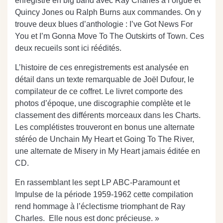
enregistré en big band avec Ray Charles à l’orgue et
Quincy Jones ou Ralph Burns aux commandes.
On y
trouve deux blues d’anthologie : I’ve Got News For
You et I’m Gonna Move To The Outskirts of Town.
Ces
deux recueils sont ici réédités.
L’histoire de ces enregistrements est analysée en
détail dans un texte remarquable de Joël Dufour, le
compilateur de ce coffret. Le livret comporte des
photos d’époque, une discographie complète et le
classement des différents morceaux dans les Charts.
Les complétistes trouveront en bonus une alternate
stéréo de Unchain My Heart et Going To The River,
une alternate de Misery in My Heart jamais éditée en
CD.
En rassemblant les sept LP ABC-Paramount et
Impulse de la période 1959-1962 cette compilation
rend hommage à l’éclectisme triomphant de Ray
Charles.
Elle nous est donc précieuse. »