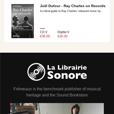
Joël Dufour - Ray Charles on Records
A critical guide to Ray Charles’ released music by...
CD.V
Digital.V
€38.00
€26.00
Frémeaux is the benchmark publisher of musical
heritage and the Sound Bookstore