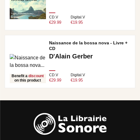
CD.V
Digital.V
€29.99
€19.95
Naissance de la bossa nova - Livre +
CD
D'Alain Gerber
CD.V
Digital.V
Benefit a
discount
€29.99
€19.95
on this product