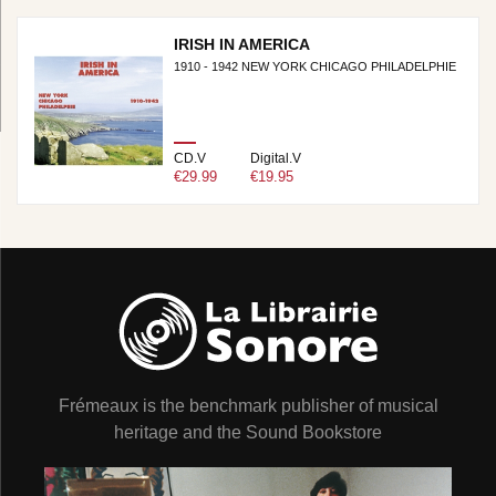
IRISH IN AMERICA
1910 - 1942 NEW YORK CHICAGO PHILADELPHIE
CD.V
Digital.V
€29.99
€19.95
Frémeaux is the benchmark publisher of musical
heritage and the Sound Bookstore