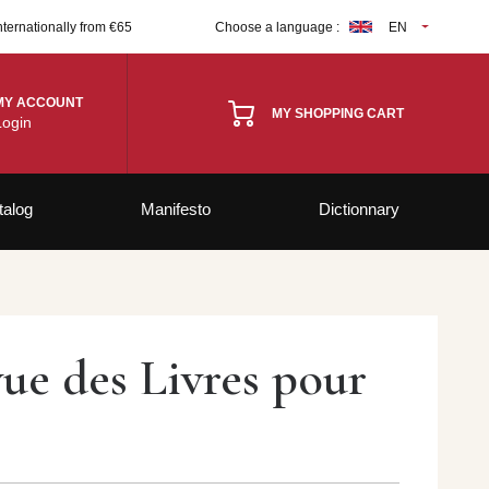
nternationally from €65
Choose a language :
EN
MY ACCOUNT
MY SHOPPING CART
Login
talog
Manifesto
Dictionnary
vue des Livres pour