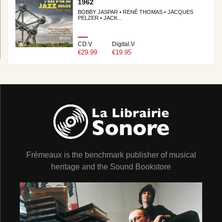
1962
BOBBY JASPAR • RENÉ THOMAS • JACQUES
PELZER • JACK...
CD.V
Digital.V
€29.99
€19.95
Frémeaux is the benchmark publisher of musical
heritage and the Sound Bookstore