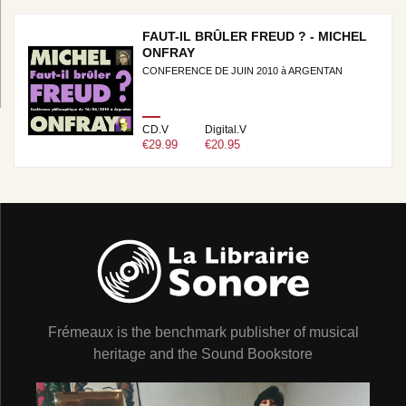
FAUT-IL BRÛLER FREUD ? - MICHEL
ONFRAY
CONFERENCE DE JUIN 2010 à ARGENTAN
CD.V
Digital.V
€29.99
€20.95
Frémeaux is the benchmark publisher of musical
heritage and the Sound Bookstore