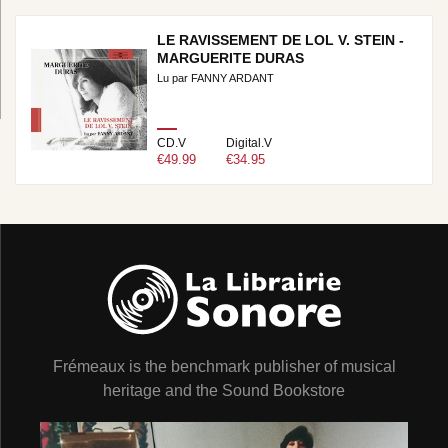
LE RAVISSEMENT DE LOL V. STEIN -
MARGUERITE DURAS
Lu par FANNY ARDANT
CD.V
Digital.V
€49.99
€34.95
Frémeaux is the benchmark publisher of musical
heritage and the Sound Bookstore