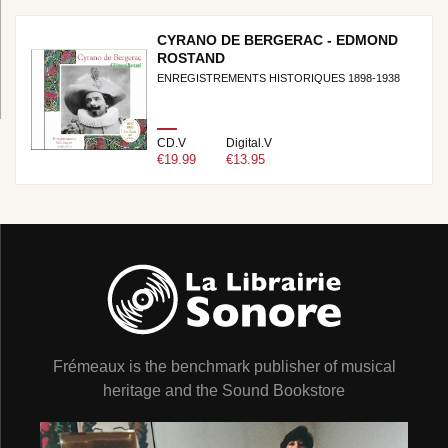
CYRANO DE BERGERAC - EDMOND
ROSTAND
ENREGISTREMENTS HISTORIQUES 1898-1938
CD.V
Digital.V
€19.99
€13.95
Frémeaux is the benchmark publisher of musical
heritage and the Sound Bookstore