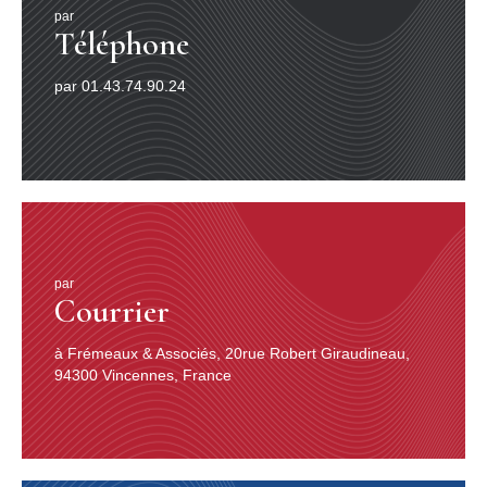
Barack Obama
par
Téléphone
WORLD MUSIC
par 01.43.74.90.24
C’est à partir des années 1950 que la musique
populaire a commencé à prendre une réelle dimension
de mondialité, un fait ethnologique majeur. Tournées
internationales de l’Égyptienne Oum Kalsoum ou
calypso et mento jamaïcain de Harry Belafonte3, puis
krio de Sierra Leone, jazz latin, son, rumba et mambo4
cubains, puis rumba congolaise et bientôt salsa new-
yorkaise, bossa nova5 brésilienne de João Gilberto6,
ostensibles influences cubaines et africaines sur le jazz
(à écouter ici), blues des Rolling Stones ou soul des
par
Courrier
Animals, succès de la Sud-Africaine Miriam Makeba,
influence de l’Indien Ravi Shankar sur John Coltrane ou
George Harrison, ska et bientôt reggae de Bob Marley7
à Frémeaux & Associés, 20rue Robert Giraudineau,
reflétaient la société multiculturelle. Ils annonçaient le
94300 Vincennes, France
courant «?world music» des années 1980.
Cet attrait occidental pour les musiques non
européennes a été long à venir. Le traité sur la musique