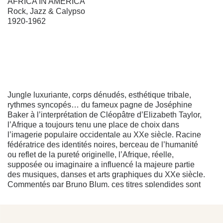
AFRICA IN AMERICA
Rock, Jazz & Calypso
1920-1962
Jungle luxuriante, corps dénudés, esthétique tribale,
rythmes syncopés… du fameux pagne de Joséphine
Baker à l’interprétation de Cléopâtre d’Elizabeth Taylor,
l’Afrique a toujours tenu une place de choix dans
l’imagerie populaire occidentale au XXe siècle. Racine
fédératrice des identités noires, berceau de l’humanité
ou reflet de la pureté originelle, l’Afrique, réelle,
supposée ou imaginaire a influencé la majeure partie
des musiques, danses et arts graphiques du XXe siècle.
Commentés par Bruno Blum, ces titres splendides sont
replacés dans le contexte historique de la lutte pour les
droits civiques, des indépendances des Caraïbes et du
continent noir.