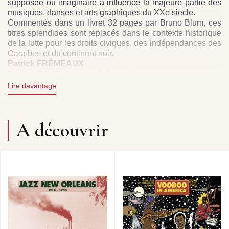
supposée ou imaginaire a influencé la majeure partie des
musiques, danses et arts graphiques du XXe siècle.
Commentés dans un livret 32 pages par Bruno Blum, ces
titres splendides sont replacés dans le contexte historique
de la lutte pour les droits civiques, des indépendances des
Caraïbes et du continent noir.
Patrick FRÉMEAUX
Droits : DP / Frémeaux & Associés
Lire davantage
Direction artistique : Bruno Blum
The lushness of the Tropics, scantily-clad bodies, tribal
A découvrir
aesthetics and syncopated rhythms… from the famous
loincloth worn by Josephine Baker to Elizabeth Taylor’s
performance as Cleopatra, Africa has always had a place
of choice in the popular imagery of the 20th century.
Whether as roots giving unity to separate black identities,
the cradle of humanity, or the reflection of original purity,
Africa - real, supposed or imaginary - has influenced most
of the music, dance-forms and graphic arts of the last
hundred years.
With detailed comments from Bruno Blum, these splendid