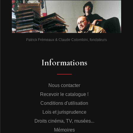
de l’ignorance, elle entretenait la terreur en commettant
chaque semaine plusieurs crimes atroces en toute
impunité.
Dans les territoires anglophones du continent (Canada,
États-Unis) et autour de la mer des Caraïbes
Patrick Frémeaux & Claude Colombini, fondateurs
(Bahamas25, Bermudes26, Belize, Grenade, Guyana,
Jamaïque8, Trinité-et-Tobago23, Îles Vierges28, etc.),
les Afro-américains étaient dévalorisés. Le complexe de
Informations
supériorité des Blancs et d’infériorité des «?Noirs?»
était érigé en système jusqu’en Afrique même.
L’acculturation des esclaves ayant été obligatoire
pendant des siècles, le modèle blanc restait
Nous contacter
paradoxalement la référence, le seul modèle à suivre.
Beaucoup de Noirs et de métis voulaient se confondre
Recevoir le catalogue !
avec les Blancs afin de s’intégrer dans leur société :
Conditions d'utilisation
cheveux passés à la cire, maquillage éclaircissant…
rares étaient donc ceux qui avant la Première Guerre
Lois et jurisprudence
Mondiale (1914-1918) songeaient à mettre en avant
Droits cinéma, TV, musées...
leurs origines africaines. C’est ce que feraient à demi-
mot
Slim and Slam
en 1941 dans leur humoristique
Mémoires