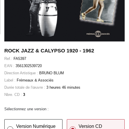
ROCK JAZZ & CALYPSO 1920 - 1962
Ref.:
FA5397
EAN :
3561302539720
Direction Artistique :
BRUNO BLUM
Label :
Frémeaux & Associés
Durée totale de l'œuvre :
3 heures 46 minutes
Nbre. CD :
3
Sélectionnez une version :
Version Numérique
Version CD