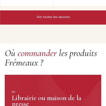
Le barbare, c’est d’abord l’homme qui croit à la
barbarie.
Claude Lévi-Strauss,
Voir toutes les œuvres
Race et histoire, 1952 2
On exhiba le Pygmée Ota Benga (suicidé en 1916)
dans des zoos américains, des Kanaks à Paris jusqu’en
1931 et des Africains à Bruxelles jusqu’en 1958. Dans
cet impitoyable contexte d’exotisme, de paternalisme,
Où
commander
les produits
d’ignorance, de racisme, d’expansion coloniale,
comment les Africains ont-ils été évoqués dans la
Frémeaux ?
musique populaire américaine ? Et comment étaient-ils
vus par leurs descendants, leurs cousins Afro-
américains ?
Nous avons une très belle histoire, et nous allons en
créer une autre qui dans le futur étonnera le monde.
en
Marcus Garvey,
vers 1920.
Librairie ou maison de la
presse
Nous retraçons ici la façon dont ce regard musical sur