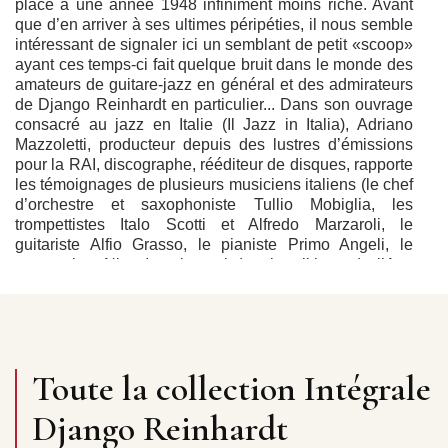
place à une année 1948 infiniment moins riche. Avant
que d’en arriver à ses ultimes péripéties, il nous semble
intéressant de signaler ici un semblant de petit «scoop»
ayant ces temps-ci fait quelque bruit dans le monde des
amateurs de guitare-jazz en général et des admirateurs
de Django Reinhardt en particulier... Dans son ouvrage
consacré au jazz en Italie (Il Jazz in Italia), Adriano
Mazzoletti, producteur depuis des lustres d’émissions
pour la RAI, discographe, rééditeur de disques, rapporte
les témoignages de plusieurs musiciens italiens (le chef
d’orchestre et saxophoniste Tullio Mobiglia, les
trompettistes Italo Scotti et Alfredo Marzaroli, le
guitariste Alfio Grasso, le pianiste Primo Angeli, le
trompettiste Nino Impa­lomeni...) qui, politique de l’Axe
oblige, se produisirent fréquemment en Allemagne entre
1940 et 1944. Tous ces garçons, qui travaillèrent dans
des clubs berlinois, jouèrent dans des groupes passant
à la radio et enregistrèrent d’assez copieuses séries de
disques chez Deutsche Grammophon AG, sont
Toute la collection Intégrale
unanimes pour déclarer que pendant quelque temps (en
1942 ou 43) Django joua au «Femina Bar», «qui se
Django Reinhardt
trouvait dans la même rue que le «Patria» et le
«Rosita». » ... Django, cela est vrai, fut assez souvent