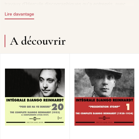
travaux d’Hercule discographiques qu’a entrepris, avec
une remarquable constance et qualité, Patrick Frémeaux,
Lire davantage
responsable de la célèbre maison qui fait tant pour la
préservation de la mémoire des hommes. (...) C’est une
façon de dire pour cet éditeur combien ce musicien a été
important, sous son apparence détachée, pour l’histoire de
A découvrir
la musique du monde, pour l’histoire des hommes
simplement. Rendre un tel hommage à cet homme de la
marge, celle des gens du voyage et même à y regarder de
plus près en marge de sa propre communauté - car pour
appartenir à tous l’artiste doit n’appartenir à personne - est
aussi une façon de mettre en lumière une conception de la
liberté dans la création."
Yves Sportis - Jazz Hot
"Une réédition d’exception ! Depuis quelques années
maintenant, les éditions Frémeaux ont entrepris la
publication d’une intégrale des enregistrement de Django
Reinhardt. La présentation soignée (les livrets sont une
mine d’informations), la restitution sonore établie à partir
des meilleures sources disponibles, tout concourt à faire
de cette entreprise en cours de réalisation une vraie