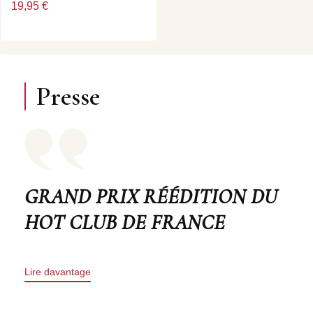
Honeysuckle rose • All the things you are.
19,95 €
Presse
GRAND PRIX RÉÉDITION DU
HOT CLUB DE FRANCE
Lire davantage